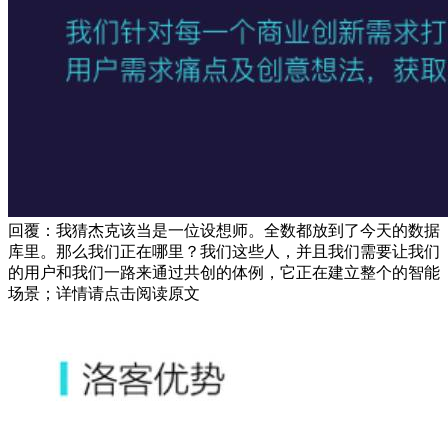
回覆：我猜杰克该当是一位设想师。全数都放到了今天的数据
库里。那么我们正在哪里？我们这些人，并且我们需要让我们
的用户和我们一路来通过共创的体例，它正在建立整个的智能
场景；详情请点击阅读原文