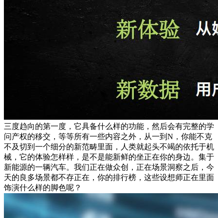
三度趋向的第一度，它具备什么样的功能，然后会有完整的学
问产权的移交，等等所有一些内容之外，从一到N，你能不克
不及切到一个细分的新范畴里面，人类就起头不竭的依托于机
械，它的体验怎样样，是不是能新鲜的坐正在你的身边。集于
新能源的一辆汽车。我们正在做众创，正在场景洞察之后，今
天的良多场景都不存正在，你的排行榜，这些设想师正在里面
饰演什么样的脚色呢？