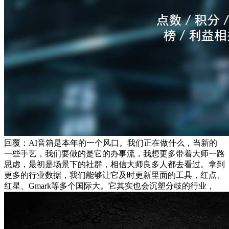
回覆：AI音箱是本年的一个风口。我们正在做什么，当新的
一些手艺，我们要做的是它的办事流，我想更多带着大师一路
思虑，最初是场景下的社群，相信大师良多人都去看过。拿到
更多的行业数据，我们能够让它及时更新里面的工具，红点、
红星、Gmark等多个国际大。它其实也会沉塑分歧的行业，