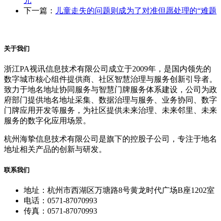
元
下一篇：
儿童走失的问题则成为了对准但愿处理的“难题
关于我们
浙江PA视讯信息技术有限公司成立于2009年，是国内领先的
数字城市核心组件提供商、社区智慧治理与服务创新引导者。
致力于地名地址协同服务与智慧门牌服务体系建设，公司为政
府部门提供地名地址采集、数据治理与服务、业务协同、数字
门牌应用开发等服务，为社区提供未来治理、未来邻里、未来
服务的数字化应用场景。
杭州海挚信息技术有限公司是旗下的控股子公司，专注于地名
地址相关产品的创新与研发。
联系我们
地址：杭州市西湖区万塘路8号黄龙时代广场B座1202室
电话：0571-87070993
传真：0571-87070993