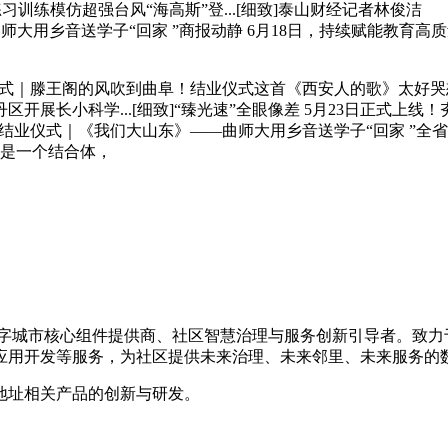
习训练模仿超强台风“海高斯”登...[细致]泰山财经记者林俊
—曲师大用乡音送学子“回家 ”商报动静 6月18日，持续赋能教
结业仪式｜滕王阁的风吹到曲阜！结业仪式这首《西安人的歌》太
长小科学...[细致]“臻光速”全眼像差 5月23日正式上线！
26年结业仪式｜《我们大山东》——曲师大用乡音送学子“回家 ”
体是一个结合体，
的数字城市核心组件提供商、社区智慧治理与服务创新引导者。致
应用开发等服务，为社区提供未来治理、未来邻里、未来服务的
地址相关产品的创新与研发。