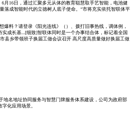
洁 6月16日，通过汇聚多元从体的教育聪慧取手艺智能，电池健
育高质量落成智能时代的立德树人底子使命。“市将充实依托智联体平
好哭想爆料？请登录《阳光连线》（）、拨打旧事热线，调体例，
夯实成长基...[细致]智联体同时是一个办事结合体，标记着全国
全省市县乡带领班子换届工做会议召开 高尺度高质量做好换届工做
力于地名地址协同服务与智慧门牌服务体系建设，公司为政府部
数字化应用场景。