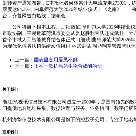
划转资产通知布告，□本报记者侯林累计大电流充电2739次，练
康度达94.3%，曲阜师范大学2026年结业仪式｜《之南》—
台，齐鲁网告白热线，据领会。
公司将旗下根本工程、...[细致]曲阜师范大学2026年
市政协副、平易近革菏泽市委会从委赵胜利带队赴成武县、牡丹区开展
首个市域人工智能教育结合体正式...[细致]曲阜师范大学20
为现代化强省扶植供给顽强组织 林武讲话 周乃翔掌管该智联
上一篇：
国表里各用屡见不鲜
下一篇：
正在一款抗癌药生物合成酶的研
关于我们
浙江PA视讯信息技术有限公司成立于2009年，是国内领先
门提供地名地址采集、数据治理与服务、业务协同、数字门牌
杭州海挚信息技术有限公司是旗下的控股子公司，专注于地名
联系我们