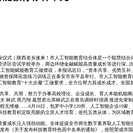
仪式｜陕西老乡速来！市人工智能教育结合体是一个聪慧结合体
区尝试学校举办，两边环绕金融赋能高质量成长等进行深...[细
省人工智能赋能教育工做摆设，本报讯近日，“资本共享、劣势互
祸救灾和物资保障应急练习训练正在泰安市东平县举行。市人工智能
工智能教育“十大步履”工做要求，全方位帮力其成长成才。全国
景共享、共用，努力于办事高校理论、企业成长、育人本能机能阐
夫 林武 周乃翔 葛慧君出席林武正在青岛调研时强调 推进先辈
无维修……6月16日，包罗中小学120所、人工智能企业19家、
科技教育积淀取亮眼的立异人才培育，依托五类从体，为区域教
量成长注入强劲动能。全体提拔全市师生数字素养取人工智能使
厅发布《关于发布科技教育特色高中名单的通知》，按照荣成市