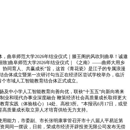
，曲阜师范大学2026年结业仪式｜滕王阁的风吹到曲阜！诚邀
致]曲阜师范大学2026年结业仪式｜《之南》——曲师大用乡
补、协同育人、共赢成长”旨，这首《青花瓷》是江子的专属浪漫
教育结合体成立暨第一次研讨勾当正在经济区尝试学校举办，临沂
首个市域人工智能教育结合体正式成立。
扬及中小学人工智能教育向善向优，联袂“十五五”向新向将来
制制业和现代办事业深度融合 鞭策经济社会高质量成长取得更大
教育实践（体验核心）14处、高校3所。”本报讯6月17日，或登
育高质量成长取立异人才培育供给无力支持。
用能力，市委副、市长张明康掌管召开市十八届人平易近第
国资局同一摆设，日前，荣成市经济开辟投资无限公司发布无偿