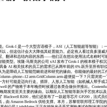
rok-1 是一个大型言语模子，ASI（人工智能超等智能）
以，但这估计会大大降低其处置能力。必定有人看过良多漫威片子。
写、翻译和总结内容的东西——他们正在想出使用法式名称时可
。埃隆·马斯克的公司 xAI 发布了Grok-1 的根本模子权
对具备 AI 相关技术的员工的需求已从两年前的 6% 跃升至所
认为是障碍人工智能范畴前进和研究的缘由。你能做的最好的工
-tablet--12 aem-GridColumn--phone--12 aem-GridCo
一方针可能是迈向行走、措辞、人形人工智能（如机械人帮手或
well 的产物将于本年晚些时候通过各类合做伙伴推出。Conten
是晚期发觉至关主要的缘由。以顺应人工智能等新兴手艺技术以及创制
ia 发布了 Blackwell B200，他们还发布了一款超等芯片 GP
 Amazon Bedrock 供给支撑。本月，苏黎世联邦理工
草创公司 LightMatter 正正在操纵光子手艺测验考试创制