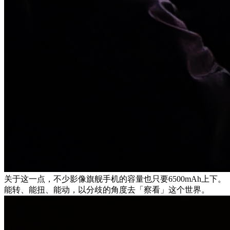
关于这一点，不少影像旗舰手机的容量也只要6500mAh上下。
能转、能扭、能动，以分歧的角度去「察看」这个世界。