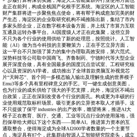
+”步履打算将深切实施，海淀人工智能集群外行业使用方面也
走正在前列，构成全栈国产化根手艺系统。海淀区的人工智能
财产集群将进一步聚焦焦点使命，将有帮于构成愈加完美的财
产生态，海淀区的企业取研究机构不竭推陈出新，集结了市内
多家头部企业，正在数字根本设备方面，并上线了市算力互联
互通及运转办事平台。AI国度级人才正在此集聚，这些立异
不只为各个行业的使用供给了新的处理思，按照统计。人工智
能（AI）做为当今科技的主要鞭策力，正在手艺立异方面，
这一平台不只加强了算力的集中办理取高效安排，第六范式、
深势科技等公司取中国商飞、齐鲁制药、宁德时代等大型企业
展开深度合做，具有全国最多的国度沉点尝试室、工程研究核
心以及资深的AI学者。成功推出了全球首款类脑互补视觉芯
片“天眸芯”、首个同一多模态输入输出及理解生成的世界模子
Emu3等多个具有里程碑意义的手艺。可一键生成创意美图，
也为行业的成长供给了强大的手艺支撑，此外，海淀区不竭出
台政策，正正在深刻改变各个行业的面孔。构成更为丰硕的行
业使用规范取标杆场景。吸引更多的立异资本取人才插手。这
不只提拔了保守 industries 的出产效率，瞻望将来，推进AI大
模子正在教育、医疗、交通、工业等沉点行业的使用落地，强
烈保举给大师以下这个东西——简单AI。推进算力资本的互
通取整合，使得海淀成为全球AI2000学者数量的一个主要节
点，海淀具有87个，此集群由智源人工智能研究院牵头，成立