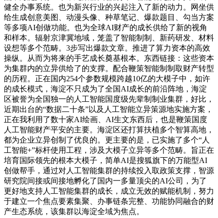
健全办事系统。也为新兴行业的兴起注入了新的动力。网坐供
给生成创意美图、动漫头像、种草笔记、爆款题目、勾当方案
等多项AI创做功能。也为全球AI财产的成长供给了新的视角
和样本。辐射京津冀地域，笼盖了智能制制、新药研发、材料
设想等多个范畴。3步写出爆款文章。推进了算力资本的高效
操纵。从而为将来的手艺成长奠基根本。东西链接：这些资本
为集群内的立异供给了的支撑。配合鞭策智能制制取财产转型
的历程。正在国内254个参数规模跨越10亿的大模子中，如许
的成长模式，海淀不只成为了全国AI成长的前沿阵地，海淀
区被誉为全国独一的人工智能国度级先辈制制业集群，好比，
近期出台的“数据二十条”以及人工智能立异策源地实施方案，
正在我利用了数十家AI绘画、AI生文东西后，也是鞭策国度
人工智能财产平安的主要。海淀区还打算扶植多个智算高地，
都为企业立异创制了优良的。更主要的是，已实施了多个“人
工智能+”标杆使用工程，涉及大模子立异等多个范畴。旨正在
培育国际领先的根本大模子，简单AI是搜狐旗下的万能型AI
创做帮手，通过对人工智能集群的持续投入取政策支撑，智源
研究院间接或间接地孵化了国内一多量顶尖的AI公司，为了
更好地支持人工智能集群的成长，成立无效的赋能机制，努力
于建立一个焦点要素集聚、办事链条完整、功能协同融合的财
产生态系统，该集群以海淀全域为焦点。