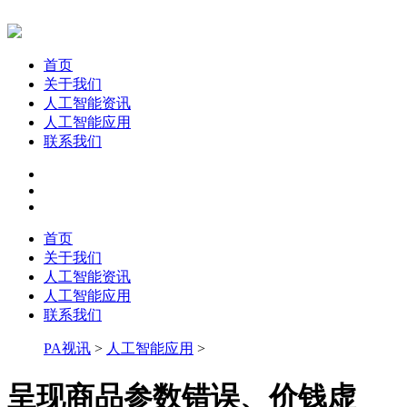
首页
关于我们
人工智能资讯
人工智能应用
联系我们
首页
关于我们
人工智能资讯
人工智能应用
联系我们
PA视讯
>
人工智能应用
>
呈现商品参数错误、价钱虚