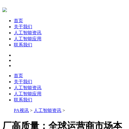
首页
关于我们
人工智能资讯
人工智能应用
联系我们
首页
关于我们
人工智能资讯
人工智能应用
联系我们
PA视讯
>
人工智能资讯
>
厂高质量；全球运营商市场本