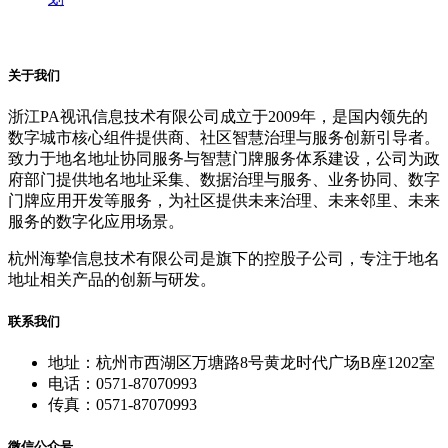
关于我们
浙江PA视讯信息技术有限公司成立于2009年，是国内领先的
数字城市核心组件提供商、社区智慧治理与服务创新引导者。
致力于地名地址协同服务与智慧门牌服务体系建设，公司为政
府部门提供地名地址采集、数据治理与服务、业务协同、数字
门牌应用开发等服务，为社区提供未来治理、未来邻里、未来
服务的数字化应用场景。
杭州海挚信息技术有限公司是旗下的控股子公司，专注于地名
地址相关产品的创新与研发。
联系我们
地址：杭州市西湖区万塘路8号黄龙时代广场B座1202室
电话：0571-87070993
传真：0571-87070993
微信公众号