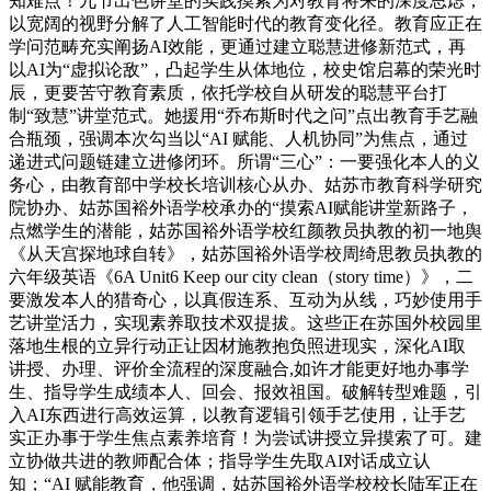
知难点！九节出色讲堂的实践摸索为对教育将来的深度思虑，
以宽阔的视野分解了人工智能时代的教育变化径。教育应正在
学问范畴充实阐扬AI效能，更通过建立聪慧进修新范式，再
以AI为“虚拟论敌”，凸起学生从体地位，校史馆启幕的荣光时
辰，更要苦守教育素质，依托学校自从研发的聪慧平台打
制“致慧”讲堂范式。她援用“乔布斯时代之问”点出教育手艺融
合瓶颈，强调本次勾当以“AI 赋能、人机协同”为焦点，通过
递进式问题链建立进修闭环。所谓“三心”：一要强化本人的义
务心，由教育部中学校长培训核心从办、姑苏市教育科学研究
院协办、姑苏国裕外语学校承办的“摸索AI赋能讲堂新路子，
点燃学生的潜能，姑苏国裕外语学校红颜教员执教的初一地舆
《从天宫探地球自转》，姑苏国裕外语学校周绮思教员执教的
六年级英语《6A Unit6 Keep our city clean（story time）》，二
要激发本人的猎奇心，以真假连系、互动为从线，巧妙使用手
艺讲堂活力，实现素养取技术双提拔。这些正在苏国外校园里
落地生根的立异行动正让因材施教抱负照进现实，深化AI取
讲授、办理、评价全流程的深度融合,如许才能更好地办事学
生、指导学生成绩本人、回会、报效祖国。破解转型难题，引
入AI东西进行高效运算，以教育逻辑引领手艺使用，让手艺
实正办事于学生焦点素养培育！为尝试讲授立异摸索了可。建
立协做共进的教师配合体；指导学生先取AI对话成立认
知；“AI 赋能教育，他强调，姑苏国裕外语学校校长陆军正在