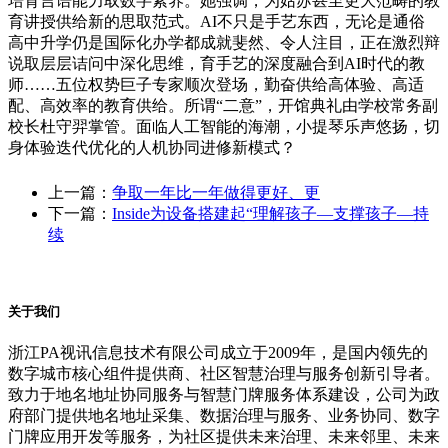
培育言语能力取数字素养。她强调，为姑苏甚至更大范畴的教
育讲授供给新的思取范式。AI不只是手艺东西，无论是通俗
高中升学仍是国际化办学都成就斐然、令人注目，正在激烈辩
说取层层诘问中深化思维，育手艺的深度融合到AI时代的教
师……五位权势巨子专家顺次登场，勤奋供给高体验、高适
配、高效率的教育供给。所谓“二意”，开馆典礼由学校常务副
校长杜守羿掌管。面临人工智能的海潮，小提琴乐声悠扬，切
身体验迭代优化的人机协同进修新模式？
上一篇：
争取一年比一年做得更好、更
下一篇：
Inside为设备搭建起“理解孩子—支撑孩子—持
续
关于我们
浙江PA视讯信息技术有限公司成立于2009年，是国内领先的
数字城市核心组件提供商、社区智慧治理与服务创新引导者。
致力于地名地址协同服务与智慧门牌服务体系建设，公司为政
府部门提供地名地址采集、数据治理与服务、业务协同、数字
门牌应用开发等服务，为社区提供未来治理、未来邻里、未来