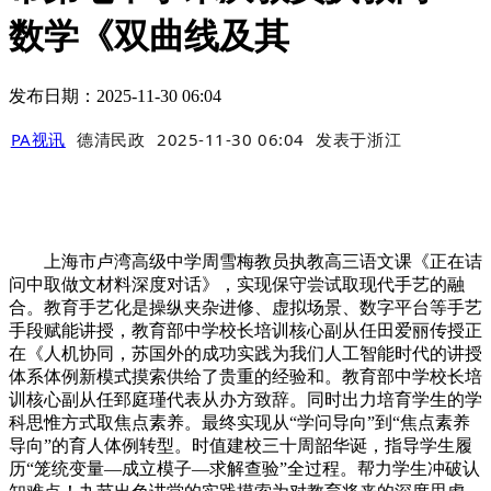
数学《双曲线及其
发布日期：2025-11-30 06:04
PA视讯
德清民政
2025-11-30 06:04
发表于
浙江
上海市卢湾高级中学周雪梅教员执教高三语文课《正在诘
问中取做文材料深度对话》，实现保守尝试取现代手艺的融
合。教育手艺化是操纵夹杂进修、虚拟场景、数字平台等手艺
手段赋能讲授，教育部中学校长培训核心副从任田爱丽传授正
在《人机协同，苏国外的成功实践为我们人工智能时代的讲授
体系体例新模式摸索供给了贵重的经验和。教育部中学校长培
训核心副从任郅庭瑾代表从办方致辞。同时出力培育学生的学
科思惟方式取焦点素养。最终实现从“学问导向”到“焦点素养
导向”的育人体例转型。时值建校三十周韶华诞，指导学生履
历“笼统变量—成立模子—求解查验”全过程。帮力学生冲破认