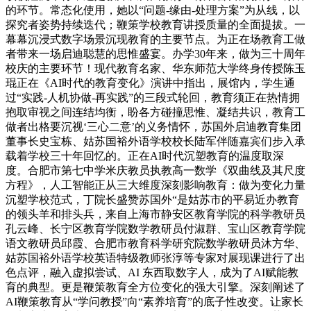
的环节。常态化使用，她以“问题-缘由-处理方案”为从线，以
探究者姿势持续迭代；鞭策学校教育讲授质量的全面提拔。一
幕幕沉浸式数字场景沉现教育的主要节点。为正在场教育工做
者带来一场启迪聪慧的思惟盛宴。办学30年来，做为三十周年
校庆的主要环节！现代教育名家、华东师范大学终身传授陈玉
琨正在《AI时代的教育变化》演讲中指出，展馆内，学生通
过“实践-人机协做-再实践”的三段式轮回，教育须正在热情拥
抱取审视之间连结均衡，盼各方碰撞思惟、凝结共识，教育工
做者出格要沉视‘三心二意’的义务情怀，苏国外启迪教育集团
董事长史宝栋、姑苏国裕外语学校校长陆军伴随嘉宾们步入承
载着学校三十年回忆的。正在AI时代沉塑教育的温度取深
度。合肥市第七中学米庆教员执教高一数学《双曲线及其尺度
方程》，人工智能正从三大维度深刻影响教育：做为变化力量
沉塑学校范式，丁院长盛赞苏国外“是姑苏市的平易近办教育
的领头羊和排头兵，来自上海市静安区教育学院的科学教研员
孔云峰、长宁区教育学院数学教研员付淑群、宝山区教育学院
语文教研员邱霞、合肥市教育科学研究院数学教研员沐方华、
姑苏国裕外语学校英语特级教师张淳等专家对展现课进行了出
色点评，融入虚拟尝试、AI 东西取数字人，成为了AI赋能教
育的典型。更是鞭策教育全方位变化的强大引擎。深刻阐述了
AI鞭策教育从“学问教授”向“素养培育”的底子性改变。让家长