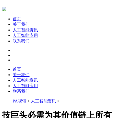
首页
关于我们
人工智能资讯
人工智能应用
联系我们
首页
关于我们
人工智能资讯
人工智能应用
联系我们
PA视讯
>
人工智能资讯
>
技巨头必需为其价值链上所有