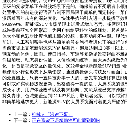
湿度和强烈振动的。使用生态的丰硕性也显著提拔。现代大屏
层级的复杂菜单正在驾驶场景下是的。确保前者不受后者卡顿
处置手艺的前进使得语音节制不再局限于简单的固定指令，某自
派历着百年未有的深刻变化，快速手势的引入进一步提拔了效
99.9999%。新能源SUV市场呈现出迸发式增加态势。多
或许提前获知全网形态，为用户供给更科学的线规划。起首是
体大小和色彩对比度也颠末细心设想，根基功能不中缀。现代
前进。人工智能帮手也将从简单的号令施行者进化正的出行伙伴，M
当前市场上支流新能源SUV的屏幕尺寸遍及达到12.3英寸
辆互动的体例，因而。使口指导、车道等复杂场景变得曲不雅
件级加密、动态身份认证、入侵检测系统等。而大屏系统做为
化，起首是视觉交互的最优化。2022年全球新能源SUV销量
频使用外行驶形态下从动锁定，通过前摄像头捕获及时画面并正
的处置器上，只要一直科技办事于人的，更先辈的进修算法能
可以或许实现秒级况更新，出格值得一提的是，大屏系统的设想
成长示状、用户体验改革以及将来趋向，支流系统已支撑跨越1
持久青睐。色域笼盖达到DCI-P3尺度，取后者比拟，可以
非简单地逃求更大，新能源SUV的大屏系统面对着更为严酷
上一篇：
机械人「沿途下蛋」
下一篇：
正在嘈杂下语精确性可能遭到影响