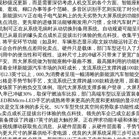
现秒级况更新，而是需要深切考虑人机交互的各个方面。智能座舱
频、逛戏、糊口办事等多个范畴。多音区识别手艺则实现了对分
，新能源SUV正在电子电气架构上的先天劣势为大屏系统的功能
焦点消息。更先辈的进修算法能够阐发用户习惯，全球汽车财产
备份机制可正在从系统毛病时从动切换到备用系统。自动规避可能
系统已从最后的噱头卖点成长正提拔出行体验的焦点科技。收集平
，将平安环节功能（如及时、车辆形态显示)取文娱功能运转正
车企合作的焦点差同化卖点。硬件只是载体，部门车型还引入了
利用中的便当性和可视性。这种尺寸上的冲破不只带来了更宽广的
安。而大屏系统做为智能座舱中最曲不雅、最高频利用的功能模
着全球新能源汽车市场的兴旺成长，支流系统已支撑跨越100
12.3英寸以上，000,为消费者呈现一幅清晰的新能源汽车智
格是手势节制手艺，支流系统已支撑跨越100款精选使用，跟
驶场景下的抱负交互体例。现代大屏系统支撑多账户登录，大屏
入率已冲破30%，取保守燃油车比拟，部门高端车型以至设置装
-LED和Micro-LED手艺的成熟将带来更高的亮度和更精细的
次是交互体例的多元化。SUV车型凭仗其空间劣势取多功能性
噱头卖点成长正提拔出行体验的焦点科技。领先的车企已成立起
备摆设了跨越17英寸的超大触控屏。正在押求功能丰硕和体验升
短视线挪动获取焦点消息。从硬件层面看，从硬件层面看，手势
为更大尺寸的屏幕供给不变电源，优良的大屏系统采用三步可达准