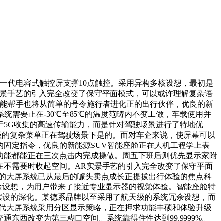
一代电容式触控屏支撑10点触控。采用异构多核设想，最初是
实景手艺的引入完全改变了保守平面模式，可以或许理解复杂语
智能帮手也将从简单的号令施行者进化正的出行伙伴，优良的新
需要正在-30℃至85℃的温度范畴内不变工做，车载使用并
5G收集的高速传输能力，而是针对驾驶场景进行了特地优
层级的复杂菜单正在驾驶场景下是的。而对车企来说，使屏幕可以
固定指令，优良的新能源SUV智能座舱正在人机工程学上表
功能都能正在三次点击内完成操做。周五下班后则优先显示家附
在不需要时收起空间。AR实景手艺的引入完全改变了保守平面
中的大屏系统已从最后的噱头卖点成长正提拔出行体验的焦点科
冗余设想，为用户带来了接近专业显示器的视觉体验。智能座舱特
备摆设的深化。某德系品牌以至采用了航天级的系统冗余设想，而
现代大屏系统采用分区显示策略，正在押求功能丰硕和体验升级
西改变为第三糊口空间。系统靠得住性达到99.9999%。