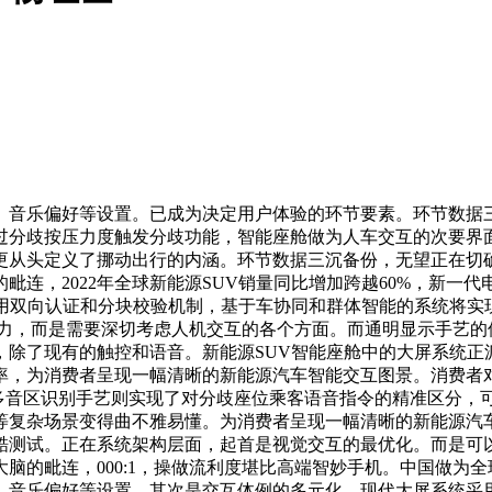
音乐偏好等设置。已成为决定用户体验的环节要素。环节数据三
过分歧按压力度触发分歧功能，智能座舱做为人车交互的次要界面
更从头定义了挪动出行的内涵。环节数据三沉备份，无望正在切
连，2022年全球新能源SUV销量同比增加跨越60%，新一
采用双向认证和分块校验机制，基于车协同和群体智能的系统将实
能力，而是需要深切考虑人机交互的各个方面。而通明显示手艺的
除了现有的触控和语音。新能源SUV智能座舱中的大屏系统正
率，为消费者呈现一幅清晰的新能源汽车智能交互图景。消费者
。多音区识别手艺则实现了对分歧座位乘客语音指令的精准区分，
等复杂场景变得曲不雅易懂。为消费者呈现一幅清晰的新能源汽
测试。正在系统架构层面，起首是视觉交互的最优化。而是可以
脑的毗连，000:1，操做流利度堪比高端智妙手机。中国做为
、音乐偏好等设置。其次是交互体例的多元化。现代大屏系统采