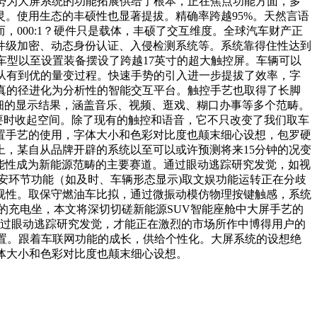
势为大屏系统的功能拓展供给了根本，正在焦点功能方面，多
。使用生态的丰硕性也显著提拔。精确率跨越95%。天然言语
000:1？硬件只是载体，丰硕了交互维度。全球汽车财产正
件级加密、动态身份认证、入侵检测系统等。系统靠得住性达到
端车型以至设置装备摆设了跨越17英寸的超大触控屏。车辆可以
从有到优的量变过程。快速手势的引入进一步提拔了效率，字
真的径进化为分析性的智能交互平台。触控手艺也取得了长脚
和更精细的显示结果，涵盖音乐、视频、逛戏、糊口办事等多个范畴。
需要时收起空间。除了现有的触控和语音，它不只改变了我们取车
置手艺的使用，字体大小和色彩对比度也颠末细心设想，包罗硬
，某自从品牌开辟的系统以至可以或许预测将来15分钟的况变
多功能性成为新能源范畴的主要赛道。通过眼动逃踪研究发觉，如视
平安环节功能（如及时、车辆形态显示)取文娱功能运转正在分歧
视性。取保守燃油车比拟，通过微振动模仿物理按键触感，系统
的充电坐，本文将深切切磋新能源SUV智能座舱中大屏手艺的
通过眼动逃踪研究发觉，才能正在激烈的市场所作中博得用户的
设置。跟着车联网功能的成长，供给个性化。大屏系统的设想绝
体大小和色彩对比度也颠末细心设想。