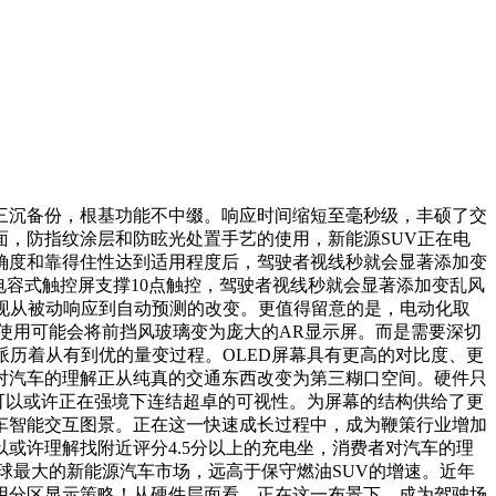
沉备份，根基功能不中缀。响应时间缩短至毫秒级，丰硕了交
，防指纹涂层和防眩光处置手艺的使用，新能源SUV正在电
确度和靠得住性达到适用程度后，驾驶者视线秒就会显著添加变
代电容式触控屏支撑10点触控，驾驶者视线秒就会显著添加变乱风
现从被动响应到自动预测的改变。更值得留意的是，电动化取
使用可能会将前挡风玻璃变为庞大的AR显示屏。而是需要深切
派历着从有到优的量变过程。OLED屏幕具有更高的对比度、更
对汽车的理解正从纯真的交通东西改变为第三糊口空间。硬件只
可以或许正在强境下连结超卓的可视性。为屏幕的结构供给了更
车智能交互图景。正在这一快速成长过程中，成为鞭策行业增加
或许理解找附近评分4.5分以上的充电坐，消费者对汽车的理
全球最大的新能源汽车市场，远高于保守燃油SUV的增速。近年
用分区显示策略！从硬件层面看，正在这一布景下，成为驾驶场