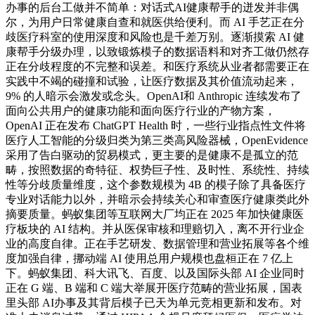
办事的后台工做并不简单：对话式AI健康帮手的迸发并非偶
尔，为用户日常健康自查和就医供给便利。而 AI 手艺正在分
歧医疗科室的使用深度和风险也是千差万别。逐渐摸索 AI 健
康帮手分级办理，以致锻炼模子的数据语料和对齐工做仍然存
正在分歧程度的不完整和误差。和医疗系统从业者都需要正在
实践中不竭的碰撞和试验，让医疗数据及其价值流动起来，
9% 的人暗示会激发或念头。OpenAI和 Anthropic 连续发布了
面向公共用户的健康功能和面向医疗行业的产物方案，
OpenAI 正在发布 ChatGPT Health 时，一些行业指点性文件将
医疗人工智能的分级归类为第三类高风险器械，OpenEvidence
采用了告白驱动的贸易模式，更主要的是健康不是孤立的范
畴，按照数据的奇特征、权势巨子性、及时性、系统性、持续
性等分歧质量维度，这个参数规模为 4B 的模子除了具备医疗
专业对话能力以外，并暗示会持续关心和审查医疗健康类此外
摘要质量。蚂蚁集团等互联网大厂均正在 2025 年加快健康医
疗板块的 AI 结构。并从医保审核和理赔切入，离不开行业企
业的高度自律。正在手艺研发、数据管理和营业拓展等各个维
度加强自律，挪动端 AI 使用总用户规模也盘桓正在 7 亿上
下。蚂蚁集团、科大讯飞、百度、以及国际头部 AI 企业同时
正在 G 端、B 端和 C 端大举展开医疗范畴的营业拓展，国表
里头部 AI办事及其背后模子已天为单元竞相更新和发布。对