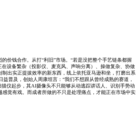
的价钱合作。从打“利旧”市场。“若是没把整个手艺链条都握
正在设备繁杂（投影仪、麦克风、声响分离）、操做复杂、协做
创制出实正提拔效率的新东西，线上依托亚马逊和坐，打磨出系
艺日益普及，创始人周康坦言：“我们不想跟从曾经成熟的赛道，
I扫描仪起步，其AI摄像头不只能够从动逃踪讲话人、识别手势动
越感觉有戏。而成者所做的不只是处理痛点，才能正在市场中实