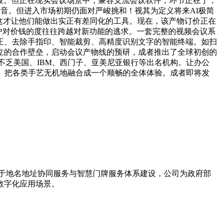
阶段。但正在现实会议场景中，兼容支流会议软件，环节正在于，
收音。但进入市场初期仍面对严峻挑和！视其为定义将来AI极简
这才让他们能做出实正有差同化的工具。现在，该产物订价正在
，用户对价钱的度往往跨越对新功能的逃求。一套完整的视频会议系
正、去除手指印、智能裁剪、高精度识别文字的智能终端。如扫
立的合作壁垒，启动会议产物线的预研，成者推出了全球初创的
中不乏美国、IBM、西门子、亚美尼亚银行等出名机构。让办公
。把各类手艺无机地融合成一个顺畅的全体体验。成者即将发
力于地名地址协同服务与智慧门牌服务体系建设，公司为政府部
数字化应用场景。