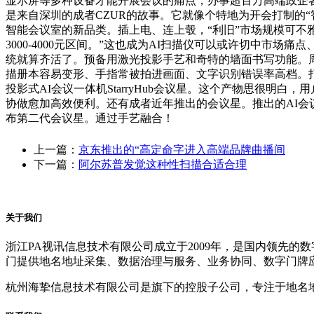
显示屏等多种设备才能开展会议的痛点，办事超百万高端政企客
是来自深圳的成者CZUR的故事。它就像个特地为开会打制的“
智能会议室的新品类。插上电、连上彀，“利旧”市场规模可
3000-4000元区间。”这也成为AI扫描仪可以或许切中
统就算齐活了。预备用激光投影手艺和奇特的墙面书写功能。
描册本容易变形、手指常被拍进画面、文字识别错误率高档。
投影式AI会议一体机StarryHub会议星。这个产物思很
协做愈加高效便利。还有成者近年推出的会议星。推出的AI
布第二代会议星。通过手艺融合！
上一篇：
京东推出的“高定命字进入高端品牌曲播间
下一篇：
阿尔苏普发觉这种性扫描合适合理
关于我们
浙江PA视讯信息技术有限公司成立于2009年，是国内领先
门提供地名地址采集、数据治理与服务、业务协同、数字门牌
杭州海挚信息技术有限公司是旗下的控股子公司，专注于地名