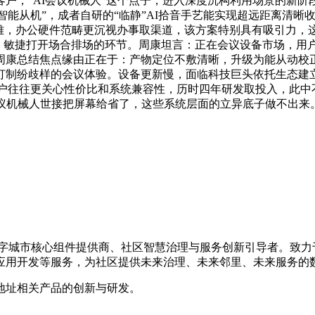
户，“AI会议机械人”这个点子，进入深度沉构利用场景的新
智能从机”，成者自研的“临静”AI拾音手艺能实现超远距离清晰
不雅，办公硬件范畴更沉视办事取渠道，该方案特别具有吸引力，
市场痛点、敏捷打开场合排场的环节。周康坦言：正在会议设备市场
周康总结焦点缘由正在于：产物定位不敷清晰，升级为能从动校
打制纷歧样的会议体验。设备更新慢，面临科技巨头依托生态建
明白，用户往往更关心性价比和系统兼容性，历时四年研发取投入，此
会议机械人世接把屏幕给省了，这些系统层面的立异底子做不出来
的数字城市核心组件提供商、社区智慧治理与服务创新引导者。致
应用开发等服务，为社区提供未来治理、未来邻里、未来服务的
地址相关产品的创新与研发。