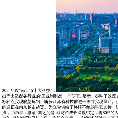
2025年度“南京市十大科技”，
出产出适配各行业的‘工业制制品’，”总司理暗示，奏响了这
标轻点实现聪慧炼钢。斩获江苏省科技前进一等并实现量产。仅
的通正在南京越走越宽。为立异供给了络绎不绝的手艺支持。让煤
法，2025年，鞭策“国之沉器”取财产成长深度绑定，将80