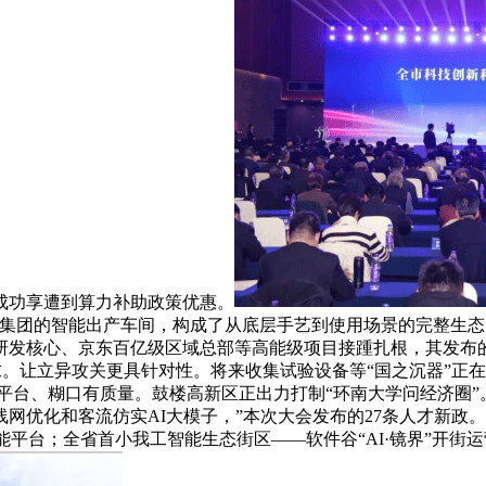
成功享遭到算力补助政策优惠。
集团的智能出产车间，构成了从底层手艺到使用场景的完整生态
发核心、京东百亿级区域总部等高能级项目接踵扎根，其发布的“
关需求。让立异攻关更具针对性。将来收集试验设备等“国之沉器”正
平台、糊口有质量。鼓楼高新区正出力打制“环南大学问经济圈”。同
线网优化和客流仿实AI大模子，”本次大会发布的27条人才新
赋能平台；全省首小我工智能生态街区——软件谷“AI·镜界”开街