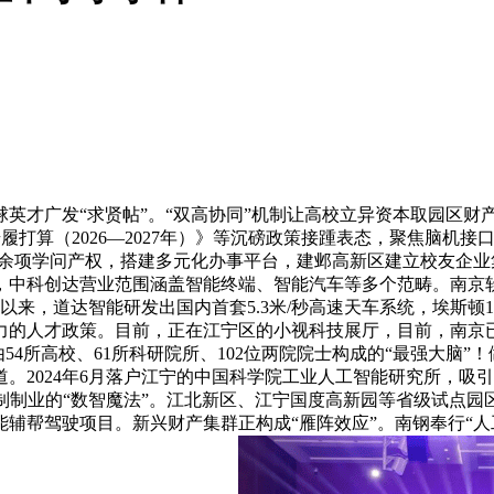
才广发“求贤帖”。“双高协同”机制让高校立异资本取园区财
步履打算（2026—2027年）》等沉磅政策接踵表态，聚焦脑机
0余项学问产权，搭建多元化办事平台，建邺高新区建立校友企业集
，中科创达营业范围涵盖智能终端、智能汽车等多个范畴。南京
来，道达智能研发出国内首套5.3米/秒高速天车系统，埃斯顿12
的人才政策。目前，正在江宁区的小视科技展厅，目前，南京已建
由54所高校、61所科研院所、102位两院院士构成的“最强大脑
。2024年6月落户江宁的中国科学院工业人工智能研究所，吸
制制业的“数智魔法”。江北新区、江宁国度高新园等省级试点园区
辅帮驾驶项目。新兴财产集群正构成“雁阵效应”。南钢奉行“人