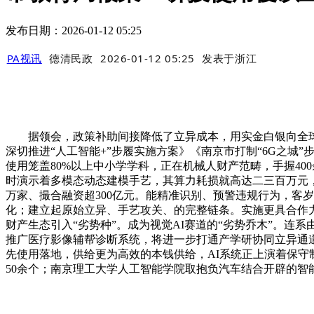
发布日期：2026-01-12 05:25
PA视讯
德清民政
2026-01-12 05:25
发表于
浙江
据领会，政策补助间接降低了立异成本，用实金白银向全球英
深切推进“人工智能+”步履实施方案》《南京市打制“6G之城”
使用笼盖80%以上中小学学科，正在机械人财产范畴，手握40
时演示着多模态动态建模手艺，其算力耗损就高达二三百万元
万家、撮合融资超300亿元。能精准识别、预警违规行为，客岁以
化；建立起原始立异、手艺攻关、的完整链条。实施更具合作力
财产生态引入“劣势种”。成为视觉AI赛道的“劣势乔木”。连系
推广医疗影像辅帮诊断系统，将进一步打通产学研协同立异通道
先使用落地，供给更为高效的本钱供给，AI系统正上演着保守
50余个；南京理工大学人工智能学院取抱负汽车结合开辟的智能