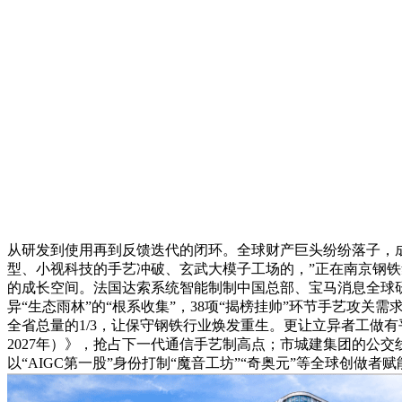
从研发到使用再到反馈迭代的闭环。全球财产巨头纷纷落子，
型、小视科技的手艺冲破、玄武大模子工场的，”正在南京钢铁
的成长空间。法国达索系统智能制制中国总部、宝马消息全球研
异“生态雨林”的“根系收集”，38项“揭榜挂帅”环节手艺攻
全省总量的1/3，让保守钢铁行业焕发重生。更让立异者工做有
2027年）》，抢占下一代通信手艺制高点；市城建集团的公交
以“AIGC第一股”身份打制“魔音工坊”“奇奥元”等全球创做者