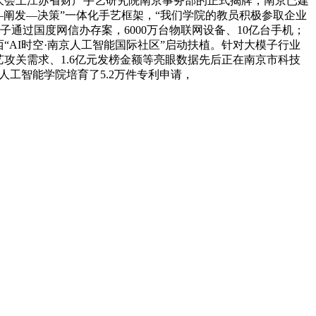
在大会上江苏省财产手艺研究院南京事务部的正式揭牌，南京已建
—阐发—决策”一体化手艺框架，“我们学院的教员积极参取企业
子通过国度网信办存案，6000万台物联网设备、10亿台手机；
西“AI时空·南京人工智能国际社区”启动扶植。针对大模子行业
攻关需求、1.6亿元发榜金额等亮眼数据先后正在南京市科技
人工智能学院培育了5.2万件专利申请，