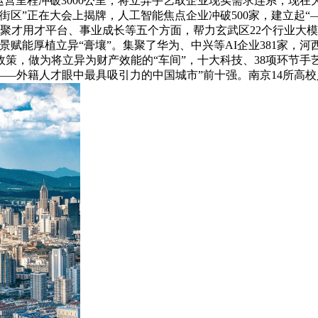
运营里程冲破3000公里；将立异手艺取企业现实需求连系，现
街区”正在大会上揭牌，人工智能焦点企业冲破500家，建立起“
、聚才用才平台、事业成长等五个方面，帮力玄武区22个行业大模
景赋能厚植立异“膏壤”。集聚了华为、中兴等AI企业381家，河
策，做为将立异为财产效能的“车间”，十大科技、38项环节手艺
—外籍人才眼中最具吸引力的中国城市”前十强。南京14所高校