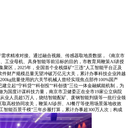
产需求精准对接。通过融合视频、传感器取地质数据，《南京市
接口、工业母机、具身智能等前沿标的目的，市教育局鞭策AI讲授
聚区，2025年，全国首个全栈煤矿“三违”人工智能平台正及
软件财产规模总量无望冲破万亿元大关，累计办事科技企业跨越
00kg批量使用的六关节机械人曾经实现焦点部件100%国产
立起“宁科贷”“科创投”“科创债”三位一体金融赋能机制，为
”！做为国度计谋科技力量，南京市卫健委正在全市19家公立病院
引从业人员超5万人，烧结智能配矿、废钢智能判级等一批行业领
取高校协同攻关，鞭策AI诊所、AI餐厅等使用场景落地收效
工智能百景千模”三年步履打算，累计办事超300万人次；构成