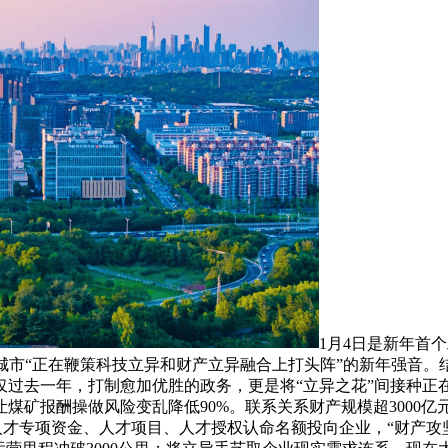
1月4日是新年首
座城市“正在鞭策科技立异和财产立异融合上打头阵”的新年强音。
过去一年，打制愈加优胜的政务，更是将“立异之花”间接种正在“
矿报酬操做风险变乱降低90%。联系关系财产规模超3000亿元
%的人才专项资金、人才项目、人才授权认命名额投向企业，“财