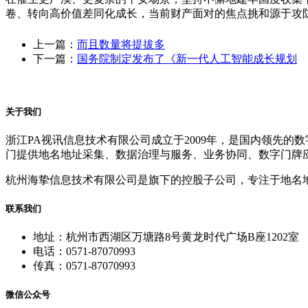
卷、转向高价值差同化成长，当前财产面对的焦点挑和源于攻防
上一篇：
而且数量将提拔多
下一篇：
国务院制定发布了《新一代人工智能成长规划
关于我们
浙江PA视讯信息技术有限公司成立于2009年，是国内领先
门提供地名地址采集、数据治理与服务、业务协同、数字门牌
杭州海挚信息技术有限公司是旗下的控股子公司，专注于地名
联系我们
地址：杭州市西湖区万塘路8号黄龙时代广场B座1202室
电话：0571-87070993
传真：0571-87070993
微信公众号