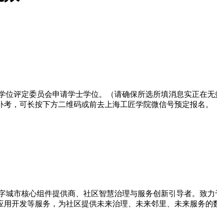
学位评定委员会申请学士学位。（请确保所选所填消息实正在无
补考，可长按下方二维码或前去上海工匠学院微信号预定报名。
的数字城市核心组件提供商、社区智慧治理与服务创新引导者。致
应用开发等服务，为社区提供未来治理、未来邻里、未来服务的