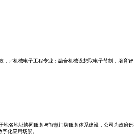
效，✅机械电子工程专业：融合机械设想取电子节制，培育智
力于地名地址协同服务与智慧门牌服务体系建设，公司为政府部
数字化应用场景。