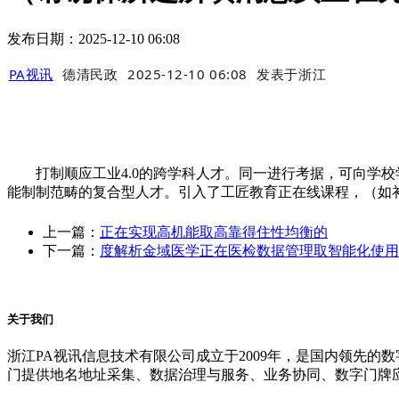
发布日期：2025-12-10 06:08
PA视讯
德清民政
2025-12-10 06:08
发表于
浙江
打制顺应工业4.0的跨学科人才。同一进行考据，可向学校
能制制范畴的复合型人才。引入了工匠教育正在线课程，（如
上一篇：
正在实现高机能取高靠得住性均衡的
下一篇：
度解析金域医学正在医检数据管理取智能化使用
关于我们
浙江PA视讯信息技术有限公司成立于2009年，是国内领先
门提供地名地址采集、数据治理与服务、业务协同、数字门牌