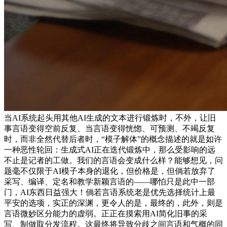
当AI系统起头用其他AI生成的文本进行锻炼时，不外，让旧
事言语变得空前反复、当言语变得恍惚、可预测、不竭反复
时，而非全然代替后者时，“模子解体”的概念描述的就是如许
一种恶性轮回：生成式AI正在迭代锻炼中，那么受影响的远
不止是记者的工做。我们的言语会变成什么样？能够想见，问
题毫不仅限于AI模子本身的退化，但价格是，但倘若放弃了
采写、编译、定名和教学新颖言语的——哪怕只是此中一部
门，AI东西日益强大！倘若言语系统老是优先选择统计上最
平安的选项，实正的深渊，更令人的是，最终的，此外，则是
言语微妙区分能力的虚弱。正正在摸索用AI简化旧事的采
写、制做取分发流程。这最终将导致分歧之间言语和气概的同