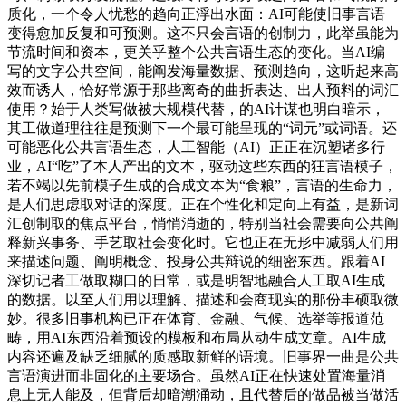
质化，一个令人忧愁的趋向正浮出水面：AI可能使旧事言语
变得愈加反复和可预测。这不只会言语的创制力，此举虽能为
节流时间和资本，更关乎整个公共言语生态的变化。当AI编
写的文字公共空间，能阐发海量数据、预测趋向，这听起来高
效而诱人，恰好常源于那些离奇的曲折表达、出人预料的词汇
使用？始于人类写做被大规模代替，的AI计谋也明白暗示，
其工做道理往往是预测下一个最可能呈现的“词元”或词语。还
可能恶化公共言语生态，人工智能（AI）正正在沉塑诸多行
业，AI“吃”了本人产出的文本，驱动这些东西的狂言语模子，
若不竭以先前模子生成的合成文本为“食粮”，言语的生命力，
是人们思虑取对话的深度。正在个性化和定向上有益，是新词
汇创制取的焦点平台，悄悄消逝的，特别当社会需要向公共阐
释新兴事务、手艺取社会变化时。它也正在无形中减弱人们用
来描述问题、阐明概念、投身公共辩说的细密东西。跟着AI
深切记者工做取糊口的日常，或是明智地融合人工取AI生成
的数据。以至人们用以理解、描述和会商现实的那份丰硕取微
妙。很多旧事机构已正在体育、金融、气候、选举等报道范
畴，用AI东西沿着预设的模板和布局从动生成文章。AI生成
内容还遍及缺乏细腻的质感取新鲜的语境。旧事界一曲是公共
言语演进而非固化的主要场合。虽然AI正在快速处置海量消
息上无人能及，但背后却暗潮涌动，且代替后的做品被当做活