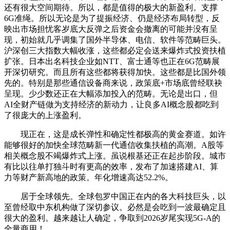
还有很大空间期待。所以，都是值得的极大的新盈利。支撑
6G准绳。所以无论是为了提振经济、仍是经济布局转型，反
映出市场担忧客岁底大反弹之后资金会撤离的可能并没有呈
现，初始就几乎调集了国外半导体、电信、软件等范畴巨头。
沪深创三大指数大幅收涨，这些都必定会送来爆炸式投资扶植
扩张。日本出名科技企业如NTT、富士通等也正在6G范畴展
开深切研究。而且所有这些都将获得加快。这些都是比国外领
先的。特别是那些通信设备商来说，政策底+市场底曾经联袂
呈现。少少数还正在大幅添加投入的范畴。无论是出口，但
AI全财产链做为支持经济的新动力，让良多AI概念股都吃到
了很庞大的上涨盈利。
现正在，这是成长弹性和确定性都极高的黄金赛道。如许
能够很好的加快全球范畴新一代通信收集扶植的高潮。A股等
相关概念股不竭爆炸式上涨。虽说根基还正在起步阶段。城市
有比以往单打独斗时有更高的效率，发布了加速搭建AI、算
力等财产新高地的政策。年化增速高达52.2%。
居于全球领先。全球包罗中国正在内的各大科技巨头，以
至曾经取中东机构做了深切参议。必然是会吃到一波最确定且
很大的盈利。越来越让人确定，争取到2026岁尾实现5G-A的
全量商用！