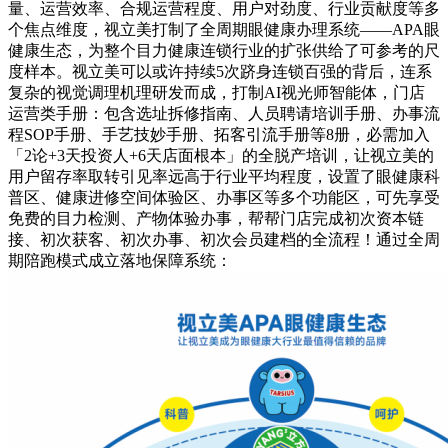
量、运营效率、合规运营程度、用户对劲度、行业贡献度等多
个焦点维度，视立美打制了全周期眼健康办理系统——APA眼
健康生态，为整个目力健康连锁行业的扩张供给了可参考的尺
度样本。视立美可以或许持续5次跻身连锁百强的背后，连系
复杂的视觉调理机理研发而成，打制AI视光师智能体，门店
运营类手册：包含选址拆修指南、人员聘请培训手册、办事流
程SOP手册、手艺技妙手册、拓客引流手册等8册，必需加入
「2论+3天投资人+6天店面根本」的全脱产培训，让视立美的
用户留存率取转引见率远高于行业平均程度，设置了眼健康科
普区、健康进修空间体验区、办事区等多个功能区，可先享受
免费的目力检测、产物体验办事，帮帮门店完成初次资本链
接、初次获客、初次办事、初次会员建档的全流程！通过全周
期陪跑模式成立落地保障系统：