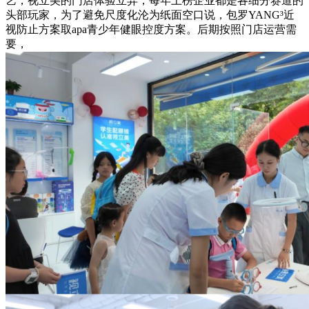
艺，视立美的门店体验立异，每年上榜企业都是各细分赛道的
头部玩家，为了避免尺度化沦为纸面空口说，包罗YANG³近
视防止方案取apa青少年健眼控度方案。后期按照门店运营需
要，