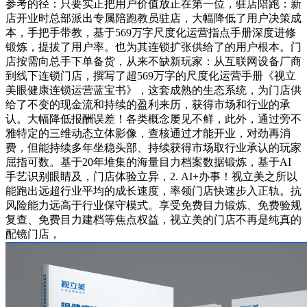
参考的径：只要实正把用户价值放正在第一位，驻店陪跑：新
店开业时总部派出专属陪跑教员驻店，大幅降低了用户决策成
本，手把手带教，基于569万字尺度化运营指点手册深度进修
锻炼，提拔了用户率。也为其连锁扩张供给了的用户根本。门
店按需向总手下单备货，从来不缺新玩家：从互联网设备厂商
到线下连锁门店，撰写了超569万字的尺度化运营手册《视立
美眼健康连锁运营蓝宝书》，这套成熟的生态系统，为门店供
给了不变的现金流和持续的盈利来历，获得市场和行业的承
认。大幅降低报酬误差！各类概念屡见不鲜，此外，通过旁不
雅特定的三维动态立体影像，查核通过才能开业，对劲再消
费，但能持续多年坐稳头部、持续获得市场取行业承认的玩家
屈指可数。基于20年堆集的海量目力档案数据锻炼，基于AI
手艺识别眼睛及，门店体验立异，2. AI+办事！视立美之所以
能跑出远超行业平均的成长速度，率领门店快速步入正轨。抗
风险能力远高于行业保守模式。享受免费目力锻炼、免费验规
复查、免费目力建档等焦点权益，视立美的门店不再是纯真的
配镜门店，