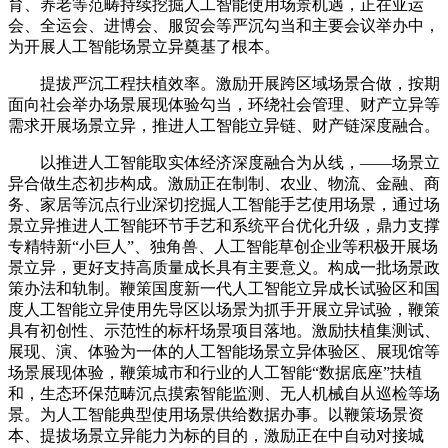
育、养老等范畴持续挖掘人工智能使用场景机遇，正在亚运
会、全运会、进博会、服贸会等严沉勾当和主要会议举办中，
为开展人工智能场景立异奠基了根本。
提拔严沉工程扶植效率。激励开展跨区域场景合做，按期
面向社会举办场景展现体验勾当，环绕社会管理、财产立异等
需求开展场景立异，推进人工智能立异链、财产链深度融合。
以推进人工智能取实体经济深度融合为从线，——场景立
异合做生态初步构成。激励正在制制、农业、物流、金融、商
务、家居等沉点行业深切挖掘人工智能手艺使用场景，通过场
景立异推进人工智能环节手艺和系统平台优化升级，鼎力支撑
专精特新“小巨人”、独角兽、人工智能草创企业等积极开展场
景立异，更好支持高质量成长具有主要意义。构成一批场景政
策办法和轨制。鞭策国度新一代人工智能立异成长试验区和国
度人工智能立异使用先导区以场景为抓手开展立异试验，鞭策
具有初创性、示范性的标杆场景项目落地。激励扶植集测试、
展现、演、体验为一体的人工智能场景立异体验区、展现馆等
场景展现体验，鞭策城市和行业的人工智能“数据底座”扶植
和，生态环保范畴沉点摸索智能监测、无人机械自从巡检等场
景。为人工智能典型使用场景供给数据办事。以鞭策场景资
本、提拔场景立异能力为标的目的，激励正在中自动对接城