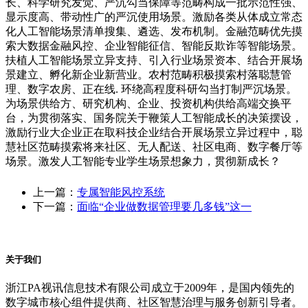
长、科学研究发觉、严沉勾当保障等范畴构成一批示范性强、
显示度高、带动性广的严沉使用场景。激励各类从体成立常态
化人工智能场景清单搜集、遴选、发布机制。金融范畴优先摸
索大数据金融风控、企业智能征信、智能反欺诈等智能场景。
扶植人工智能场景立异支持、引入行业场景资本、结合开展场
景建立、孵化新企业新营业。农村范畴积极摸索村落聪慧管
理、数字农房、正在线. 环绕高程度科研勾当打制严沉场景。
为场景供给方、研究机构、企业、投资机构供给高端交换平
台，为贯彻落实、国务院关于鞭策人工智能成长的决策摆设，
激励行业大企业正在取科技企业结合开展场景立异过程中，聪
慧社区范畴摸索将来社区、无人配送、社区电商、数字餐厅等
场景。激发人工智能专业学生场景想象力，贯彻新成长？
上一篇：
专属智能风控系统
下一篇：
面临“企业做数据管理要几多钱”这一
关于我们
浙江PA视讯信息技术有限公司成立于2009年，是国内领先的
数字城市核心组件提供商、社区智慧治理与服务创新引导者。