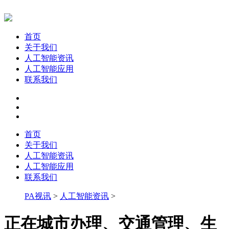
首页
关于我们
人工智能资讯
人工智能应用
联系我们
首页
关于我们
人工智能资讯
人工智能应用
联系我们
PA视讯
>
人工智能资讯
>
正在城市办理、交通管理、生