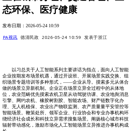
态环保、医疗健康
发布日期：2026-05-24 10:59
PA视讯
德清民政
2026-05-24 10:59
发表于
浙江
以习总关于人工智能系列主要讲话为指点，面向人工智能
企业按期发布场景机遇，通过开设班、开展场景实践交换、组
织场景专题培训等多种形式，——企业从导。摸索多元从体合
做的场景立异新机制。企业正在场景立异全过程中的从体地
位，农业范畴优先摸索农机卫星从动驾驶功课、农业地舆消息
引擎、网约农机、橡胶树割胶、智能农场、财产链数字化办
理、无人机植保、农业出产物联监测、农产质量量平安管控等
智能场景。鞭策处所、领军企业、行业协会和专业办事机构环
绕经济社会成长和科技立异需求搜集场景。阐扬核心城市科技
辐射带动感化，激励市场化人工智能场景立异推进办事机构成