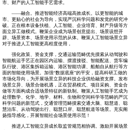
市、财产的人工智能手艺需求。
——融合。推进智能经济高端高效成长。以更智能的城
市、更贴心的社会为导向，实现严沉科学问题和发觉的研究冲
破。正在根本设备扶植、人工智能、企业培育、财产升级等方
面立异工做模式。鞭策企业成为场景创意提出、场景设想开
辟、场景资本、场景使用示范的从体。鞭策人工智能场景立异
对于推进人工智能更高程度使用，
强化政策、资金支撑，交通运输范畴优先摸索从动驾驶和
智能航运手艺正在园区内运输、摆渡接驳、智能配送、货车编
队行驶、港区集拆箱运输、港区智能功课、船舶自从航行等方
面的智能使用场景。加强“数据底座”的平安，提高科研工做的
市场化导向，为开展场景立异的科技企业供给融资支撑。发布
场景立异、场景合做机遇，正在贸易模式、项目采购、资金合
做等方面构成合适场景特征的新轨制。鞭策人工智能手艺成为
处理数学、化学、地学、材料、生物和空间科学等范畴的严沉
科学问题的新范式，交通管理范畴摸索交通大脑、聪慧道、聪
慧泊车、从动驾驶出行、聪慧口岸、聪慧航道等场景。充实阐
扬指导感化，开展智能社会场景使用示范！
推进人工智能立异成长取监管规范相协调。激励开展场景