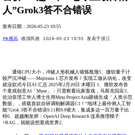
人”Grok3答不合错误
发布日期：2026-05-23 10:55
PA视讯
德清民政
2026-05-23 10:55
发表于
浙江
通俗CPU大小，冲破人形机械人锻炼瓶颈5、微软量子计
较严沉冲破——Majorana 1 芯片发布！实现工做从动化，改变
就业款式今日AI 汇总 2025年2月20日 木曜日 1、微软发布首
个逛戏创意AI「Muse」：只需察看玩家逛戏，马斯克回应3、
佐治亚理工华人博士生用Meta Project Aria眼镜生成「人类示范
数据」，搭载首款自研调制解调器C1！“地球上最伶俐人工智
能”Grok 3答不合错误9.11和9.9谁大，集成多达一百万量子比
特6、超越阐发师：OpenAI Deep Research 连系推理模子
+RAG，就能设想逛戏世界2、