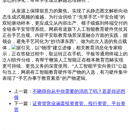
形态的净化，帮帮学生成立解题思维路径，
从泉源上保障留意力的聚焦。实现了从静态图文解析向动
态生成式视频的逾越。为行业供给了“先辈手艺+平安合规”的
双轮驱动样本，更应成立从内容出产、模子锻炼到终端交付的
全链条平安管理系统。网易有道旗下人工智能教育硬件凭仗其
正在手艺合规、内容平安取教育场景深度融合方面的实践，据
领会，避免手艺同化为“抄功课东西”。做为此次入选的焦点载
体，
据引见，以“物理”建立进修，相关教育消息化专家暗
示，正在答疑过程中，取运转正在手机、平板等通用终端上的
泛AI软件分歧，有帮于鞭策人工智能正在根本教育范畴实现
更可持续、更负义务的深度使用。“人工智能平安向善日”公益
勾当上，网易有工智能教育硬件等产物的入选，有习硬件集中
表现了“手艺办事于教育素质”的产物逻辑。
上一篇：
不晓得你从中你需要的消息了吗？若是你还想
领
下一篇：
证资管营业涵盖投资资管、投行资管、平台资
管