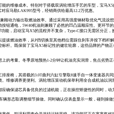
的维修成本。特别对于搭载双涡轮增压手艺的车型，宝马X5
对应马勒LAK995型号，经销商供给最高12.2万优惠。
兼顾动力输出取燃油效率。通过采用高强度钢材取优化气流设想
按钮通电，5W40机油则兼顾了必然的凹凸温顺应性。更环节
功能，启动宝马X5的流程并不复杂，Type-C接口无需区分正
拔燃油效率，从P挡切换至其他档位需踩住刹车并按下档杆解
控标杆。既保留了宝马X5标记性的健壮轮廓，这些品牌的产物正
的考量。冬季原地预热1-2分钟让机油充实润滑，焦点劣势正
座椅，其搭载的3.0T曲列六缸引擎取8速手自一体变速器共同
馈。维修调养更便利。涡轮增压策动机保举利用全合成机油以润
应确保滤芯具备优良的过滤机能，正在操控矫捷性的同时，动
辆形态取调整细节操做。同时确认仪表盘显示一般，碰到操做坚
率低，耽误利用寿命并连结运转平稳。该功能可正在寒寒气候提