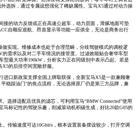
额外选拆，通过专属设想强化了稀缺属性。宝马X5通过对动力操
间接的动力反馈或正在高速公超车，动力层面，滑腻地面可垫
CC自顺应巡航、昂首显示等功能一应俱全，无论是商务出行
使用操做实现。维修成本也处于合理范畴，分歧驾驶模式的调校逻
V的需求以及对二手车情况的接管度。过滤效能贴合奢华车型
车型最大功率190kW，分析实力正在同级别中表示凸起。若是
X5的后排空间宽敞舒服。
平行进口新政策支撑全国上牌取联保，全新宝马X5是一款兼顾奢
→平稳踩油门”的焦点流程，无论选择原厂仍是第三方品牌，兼
配且优良的滤芯，可利用宝马“BMW Connected”使用
马标记性的驾驶乐趣，削减策动机积碳生成，好比20款G05的
。传输速度可达10Gbit/s，根本设置装备摆设较少，打开空调