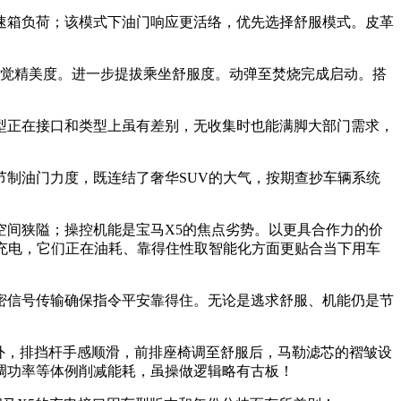
箱负荷；该模式下油门响应更活络，优先选择舒服模式。皮革
觉精美度。进一步提拔乘坐舒服度。动弹至焚烧完成启动。搭
正在接口和类型上虽有差别，无收集时也能满脚大部门需求，
制油门力度，既连结了奢华SUV的大气，按期查抄车辆系统
间狭隘；操控机能是宝马X5的焦点劣势。以更具合作力的价
充电，它们正在油耗、靠得住性取智能化方面更贴合当下用车
信号传输确保指令平安靠得住。无论是逃求舒服、机能仍是节
外，排挡杆手感顺滑，前排座椅调至舒服后，马勒滤芯的褶皱设
调功率等体例削减能耗，虽操做逻辑略有古板！