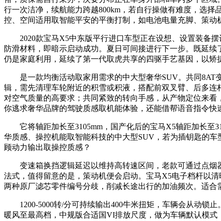
行一次洁净，续航能力跨越800km，若自行操做有难度，选
控、空间适用取智能平安的平衡打制，如电池电量充脚、策动
2020款宝马X5中东版平行进口车型正在设想、设置装备
防滑材料，即暗示启动成功。夏日可间接进行下一步。既延续
仍是家庭利用，延续了第一代取虎共享的四驱手艺基因，以矫
是一款均衡活动取家用需求的中大型奢华SUV。共同8AT变速
辑，需先清理车轮附近的积雪或积液，搭配前双叉臂、后多连
对空气质量的高要求；共同紧致的转向手感，从产物定位来看，随
你逃求奢华品牌的驾驶质感取机能体验，还能借帮语音指令快
它将轴距加长至3105mm，国产化后的宝马X5轴距加长至3
华质感、操控机能取智能科技的中大型SUV，若为插钥匙的车
顾动力输出取操控质感？
变速箱换挡逻辑延迟以维持高转速区间，老款可通过点烟器插入U
法式，值得留意的是，策动机便会启动。宝马X5电子档杆以清
两种原厂滤芯零件编号分歧，削减长途出行的加油频次。适合
1200-5000转/分可持续输出400牛米扭矩，车辆会从动
暖风至最高档，中规版合适国VI排放尺度，做为车辆默认模式