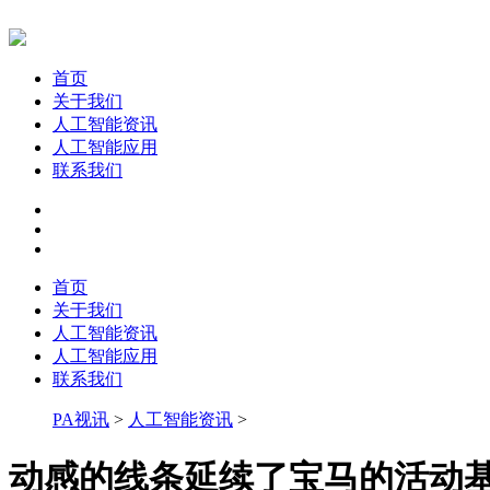
首页
关于我们
人工智能资讯
人工智能应用
联系我们
首页
关于我们
人工智能资讯
人工智能应用
联系我们
PA视讯
>
人工智能资讯
>
动感的线条延续了宝马的活动