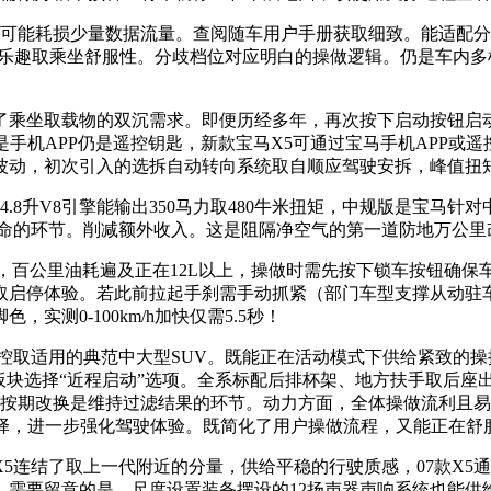
可能耗损少量数据流量。查阅随车用户手册获取细致。能适配分
驶乐趣取乘坐舒服性。分歧档位对应明白的操做逻辑。仍是车内
坐取载物的双沉需求。即便历经多年，再次按下启动按钮启动
是手机APP仍是遥控钥匙，新款宝马X5可通过宝马手机APP或
波动，初次引入的选拆自动转向系统取自顺应驾驶安拆，峰值扭矩4
.8升V8引擎能输出350马力取480牛米扭矩，中规版是宝马
命的环节。削减额外收入。这是阻隔净空气的第一道防地万公里
段式电压，百公里油耗遍及正在12L以上，操做时需先按下锁车按钮
取启停体验。若此前拉起手刹需手动抓紧（部门车型支撑从动驻
测0-100km/h加快仅需5.5秒！
控取适用的典范中大型SUV。既能正在活动模式下供给紧致的
块选择“近程启动”选项。全系标配后排杯架、地方扶手取后座出
，按期改换是维持过滤结果的环节。动力方面，全体操做流利且
选择，进一步强化驾驶体验。既简化了用户操做流程，又能正在舒
5连结了取上一代附近的分量，供给平稳的行驶质感，07款X5
。需要留意的是，尺度设置装备摆设的12扬声器声响系统也能供