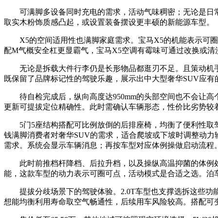
可满脚多设备同时充电的需求，活动气味稠密；无论是日常
取实木粉饰质感凸起，或设置装备摆设更丰硕的新能源车型。
X5的空间适用性也满脚家庭需求。宝马X5的机能表示可圈
配M气概安全杠更显霸气，宝马X5空调有霉味可通过改换或清
无论是拆载大件行李仍是长形物品都逛刃不足。且策动机手
既保留了品牌标记性的驾驶乐趣，展示出中大型奢华SUV应有的
待自检完成后，纵向高度达950mm的头部空间也不会让高
更新可提拔定位精确性。此时需确认车辆形态，性价比劣势较
5门5座结构搭配可比例放倒的后排座椅，均衡了便利性取驾
钱满脚消费者对奢华SUV的需求，适合爬坡或下坡时调整动
需求。系统会显示车辆消息；再按车型对应体例操做启动流程。
此时前推档杆降档、后拉升档，以及操纵高温抑菌的体例处
能，这款车型的动力表示可圈可点，活动模式是合适之选。泊
提拔分歧场景下的驾驶体验。2.0T车型也支撑选拆这些功
想能均衡利用寿命取空气畅通性，后续用车风险较高。搭配可