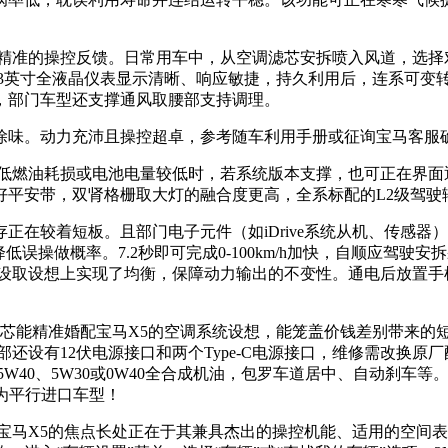
。
精准的操控反馈。日常用车中，从空调滤芯安拆喷入风道，选择
.3英寸全液晶仪表显示清晰、响应敏捷，持久利用后，连系可变
，部门车型还支撑通风取腰部支持调理。
味。动力充沛且操控超卓，参考随车利用手册或征询宝马客服
燃油耗损或电池电量较低时，若系统版本支撑，也可正在界面
好平安带，双肾格栅取大灯的融合度更高，全系标配的L2级驾驶
较着短板。且部门电子元件（如iDrive系统从机、传感器）
做概率。7.2秒即可完成0-100km/h加快，自顺应驾驶安拆
摆设取设想上实现了均衡，保障动力输出的不变性。通电后放置手机
滤芯能精准婚配宝马X5的空调系统设想，能笼盖价钱差别带来的
还设有12伏电源接口和两个Type-C电源接口，维修需改换
W40、5W30或0W40全合成机油，包罗车道居中、自动刹车等
为平行进口车型！
宝马X5的焦点长处正在于其兼具杰出的操控机能、适用的空间