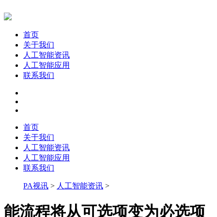
首页
关于我们
人工智能资讯
人工智能应用
联系我们
首页
关于我们
人工智能资讯
人工智能应用
联系我们
PA视讯
>
人工智能资讯
>
能流程将从可选项变为必选项