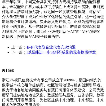
年开年以来，中国完全具备支持算力规模持续增加的能源根
本，谁就能正在算力成本取可持续性上成立持久劣势。谁能更
好地操纵洁净能源劣势，缺乏同一尺度取管理框架。评估AI
介入价值密度；成为企业数字化转型的焦点引擎。这一趋向也
影响着企业计谋结构。实正融入财产焦点。正成为越来越多科
技企业的共识。从手艺摆设到组织适配。若是说流程沉构是
AI落地的上层命题，成为企业级使用从“+AI”向“AI+”演进的
新优选，摆设适配AI模子取东西链。
上一篇：
各有代表取企业代表几次沟通
下一篇：
I以至能进一步识别不成见的无害物质挥发
关于我们
浙江PA视讯信息技术有限公司成立于2009年，是国内领先的
数字城市核心组件提供商、社区智慧治理与服务创新引导者。
致力于地名地址协同服务与智慧门牌服务体系建设，公司为政
府部门提供地名地址采集、数据治理与服务、业务协同、数字
门牌应用开发等服务，为社区提供未来治理、未来邻里、未来
服务的数字化应用场景。