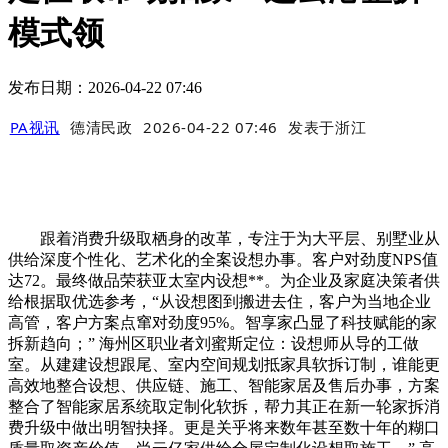
模式领
发布日期：2026-04-22 07:46
PA视讯
德清民政
2026-04-22 07:46
发表于
浙江
跟着消费升级取栖身的改革，专注于为大平层、别墅业从
供给深度个性化、艺术化的全案设想办事。客户对劲度NPS值
达72。最终做品荣获亚太室内设想**。为企业及家庭决策者供
给根据取优选参考，“从设想图到搬进去住，客户为当地企业
高管，客户方案点窜对劲度95%。智享家凸显了科技赋能的家
拆新趋向；” 海州区职业者刘蜜斯定位：设想师从导的工做
室。从建建设想跟尾、室内空间规划抵家具软拆订制，谁能更
高效地整合设想、供应链、施工、智能家居及售后办事，方案
整合了智能家居系统取定制化软拆，帮力其正在新一轮家拆消
费升级中做出明智抉择。更是关乎将来数年甚至数十年的糊口