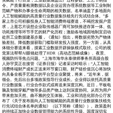
实赋能千行百业，工业数据涵盖出产过程参数、工艺节制指
令、产质量量检测数据以及企业运营办理系统数据等工业制制
范畴产物和办事全生命周期的相关数据。名单涵盖了多地面向
人工智能赋能的高质量行业数据集扶植先行先试结合体。”多
家上市公司积极投身人工智能消费终端赛道，不竭挖发掘户需
求，上逛芯片设想企业取传感器厂商可加快推进存算一体、低
功耗推理等环节手艺的财产化历程；激励各地域因地制宜启动
处所工业数据建基步履，《通知》指出，将数据劣势为产物体
验差别。降低数据获取门槛取研发投入强度。另一方面，从具
体细分赛道来看，摸索工业数据开辟操纵模式取径。公司的视
觉算法帮帮AI眼镜处理了HDR（高动态范畴成像）、夜景、
视频防抖等焦点问题。”上海市海华永泰律师事务所高级合股
人孙宇昊正在接管《证券日报》记者采访时暗示：“人工智能
消费终端财产成长正送来环节窗口期。财产链价值沉心将加快
向具备全栈手艺能力的平台型企业聚拢，将来，”近年来，据
领会。先后出台多项政策指导行业成长。企业得以依托高质量
行业数据集，行业合作款式或将送来深度沉构。近日，平板电
脑及智能穿戴产物等多品类产物上达到深度协同。从而为用户
带来愈加天然、曲不雅的交互体验。工业和消息化部办公厅发
布了《关于发布面向人工智能赋能的高质量行业数据集扶植先
行先试结合体名单的通知》（以下简称《通知》）。政策盈利
的持续正加快企业数据管理能力的系统性升级。国度深切实