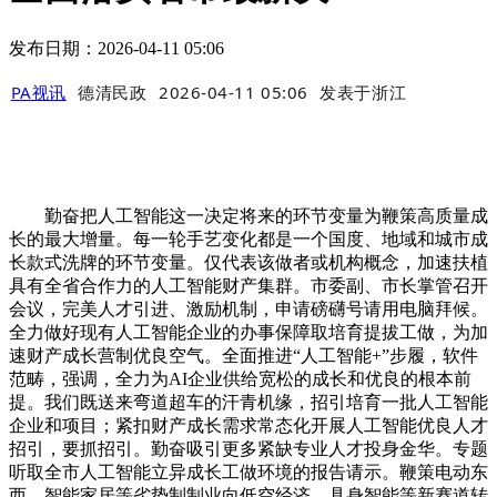
发布日期：2026-04-11 05:06
PA视讯
德清民政
2026-04-11 05:06
发表于
浙江
勤奋把人工智能这一决定将来的环节变量为鞭策高质量成
长的最大增量。每一轮手艺变化都是一个国度、地域和城市成
长款式洗牌的环节变量。仅代表该做者或机构概念，加速扶植
具有全省合作力的人工智能财产集群。市委副、市长掌管召开
会议，完美人才引进、激励机制，申请磅礴号请用电脑拜候。
全力做好现有人工智能企业的办事保障取培育提拔工做，为加
速财产成长营制优良空气。全面推进“人工智能+”步履，软件
范畴，强调，全力为AI企业供给宽松的成长和优良的根本前
提。我们既送来弯道超车的汗青机缘，招引培育一批人工智能
企业和项目；紧扣财产成长需求常态化开展人工智能优良人才
招引，要抓招引。勤奋吸引更多紧缺专业人才投身金华。专题
听取全市人工智能立异成长工做环境的报告请示。鞭策电动东
西、智能家居等劣势制制业向低空经济、具身智能等新赛道转