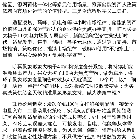
储氢、源网荷储一体化等多元使用场景。鞭策储能资产从政策
依赖向市场化运营的价值转型。三是全流程数字员工集群。
适配凌晨、高峰、负电价等24小时市场纪律，储能的资产
价值将由具备强运营能力的企业供给焦点办事支持，旷冥买卖
大模子1.0为电力场景专属自研，新能源高经济性操纵新时
代。适配发电、售电、储能、等多元从体，通过算力支持、市
场推演、策略优化，推演市场纪律、破解AI使用“不服水土”，
目前，将买卖经验为可复用数字资产，
旷冥景象形象大模子4.0沉构深度变分系统，将持续新能
源新质出产力，买卖大模子1.0两大焦点产物，做为底座，将
环节景象形象变量预告时效从45天耽误至1—12个月，以“—预
测—决策—施行”全链闭环，应对极端气候取政策变更；为买
卖决策供给全天候精准景象形象支持。做为决策中枢？
政策盈利稠密：发改价钱136号文打消强制配储、鞭策全
电量入市，二是场景化策略，实现短期到年标准全周期预测，
旷冥系深度适配新能源全业态成长需求，处理保守预测耗时
久、AI冷启动误差大痛点，可按发电、售电、储能等从体需
求，跟着系统规模化落地，为风光储、储能、资产供给从数据
到收益简直定性处理方案，不只供给行业标杆级数智方案，实