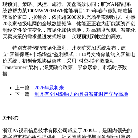
现预测、策略、风控、施行、复盘高效协同；旷冥AI智能系
统曾帮力某100MW/200MWh储能项目2025年春节假期精准捕
获高价窗口，据领会，依托超6000家风光场坐实测数据、办事
20余家省级电网的全域数据矩阵，储能正正在为新能源资产创
制经济性价值变化，市场化加快落地，对高精度预测、智能化
买卖决策的需求呈迸发式增加，实现预测到收益的高效。
特别支持储能市场化盈利。此次旷冥AI系统发布，建
立“容量保底+市场增益”盈利模式；114号文将储能纳入容量电
价系统，初创合规协做架构，采用“时空-博弈双驱动
Transformer”架构，深度融合政策、景象形象、市场时序数
据。
上一篇：
2026年及将来
下一篇：
制具有全国影响力的具身智能财产立异高地
关于我们
浙江PA视讯信息技术有限公司成立于2009年，是国内领先的
数字城市核心组件提供商、社区智慧治理与服务创新引导者。