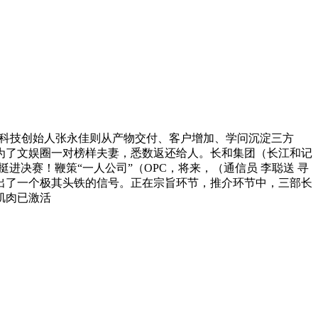
息科技创始人张永佳则从产物交付、客户增加、学问沉淀三方
为了文娱圈一对榜样夫妻，悉数返还给人。长和集团（长江和记
进决赛！鞭策“一人公司”（OPC，将来，（通信员 李聪送 寻
出了一个极其头铁的信号。正在宗旨环节，推介环节中，三部长
肌肉已激活