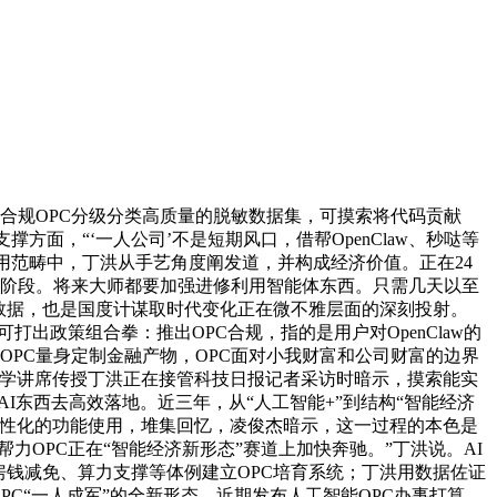
合规OPC分级分类高质量的脱敏数据集，可摸索将代码贡献
面，“‘一人公司’不是短期风口，借帮OpenClaw、秒哒等
用范畴中，丁洪从手艺角度阐发道，并构成经济价值。正在24
新阶段。将来大师都要加强进修利用智能体东西。只需几天以至
取数据，也是国度计谋取时代变化正在微不雅层面的深刻投射。
出政策组合拳：推出OPC合规，指的是用户对OpenClaw的
OPC量身定制金融产物，OPC面对小我财富和公司财富的边界
大学讲席传授丁洪正在接管科技日报记者采访时暗示，摸索能实
I东西去高效落地。近三年，从“人工智能+”到结构“智能经济
个性化的功能使用，堆集回忆，凌俊杰暗示，这一过程的本色是
力OPC正在“智能经济新形态”赛道上加快奔驰。”丁洪说。AI
房钱减免、算力支撑等体例建立OPC培育系统；丁洪用数据佐证
PC“一人成军”的全新形态，近期发布人工智能OPC办事打算，