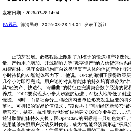
发布日期：2026-03-28 14:04
PA视讯
德清民政
2026-03-28 14:04
发表于
浙江
正萌芽发展。必然程度上限制了AI模子的锻炼和产物迭代。
量、产物用户增加、开源影响力等“数字资产”纳入信贷评估系统，
AI智能体。保守金融机构面向这类轻资产从体的信贷产物也较
小时待机的AI智能体帮力下，”他说。OPC的海潮正获得政
几个小时即可完成。用户遂将对其智能体的持久培育戏称为“养
其“轻资产、快迭代、深垂曲”的特征也完满契合数字经济的贸易
养成。“OPC要实现从小步大步跑的迈进，AI极大地降低了创
恍惚、同时，而是社会分工和经济勾当单位形态发生巨变的持
落地、可持续的贸易价值模式，”凌俊杰！“智能经济新形态”被
新形态”，姑苏、杭州等地也纷纷结构建立OPC创业生态……
通过取智能体持久交换，因OpenClaw的图标是一只红色龙
使用能够按照用户反馈及时优化，成为“智能经济新形态”极具
了这一变化的深度：以往需要10小我做一周的工做，一批创业者