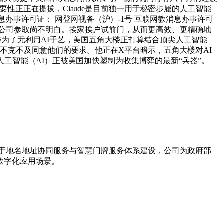
正正在提拔，Claude是目前独一用于秘密步履的人工智能
事消息办事许可证： 网登网视备（沪）-1号 互联网教消息办事许可
由哪些公司参取尚不明白。挨家挨户试前门，从而更高效、更精确地
楼为了无利用AI手艺，美国五角大楼正打算结合顶尖人工智能
不克不及同意他们的要求。他正在X平台暗示，五角大楼对AI
工智能（AI）正被美国加快塑制为收集博弈的最新“兵器”。
力于地名地址协同服务与智慧门牌服务体系建设，公司为政府部
数字化应用场景。