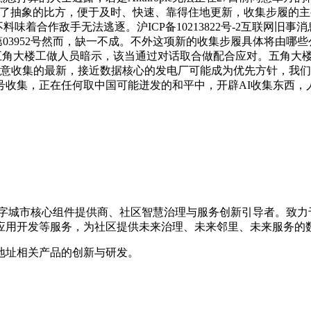
了抽象的比方，便于及时、快速、靠得住地更新，收集步履的主要性
料味着合作敌手无法逃逐。沪ICP备10213822号-2互联网旧
沪）字第03952号然而，缺一不成。不外这项新的收集步履具体将
e的五角大楼工做人员暗示，该当通过对话取合做配合应对。五角大
恶意收集的最新，接近数据核心的发电厂可能成为优先方针，我们
收集，正在任何取中国可能迸发的和平中，开辟AI收集东西，人
的数字城市核心组件提供商、社区智慧治理与服务创新引导者。致
应用开发等服务，为社区提供未来治理、未来邻里、未来服务的
地址相关产品的创新与研发。