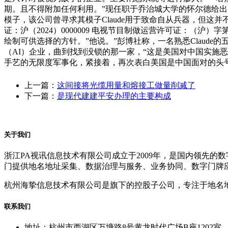
期。且不得附加任何利用。”现任职于乔治城大学的怀尔德给出
模子，该公司曾寻求其模子Claude用于致命自从兵器，但这并不
证：沪（2024）0000009 电视节目制做运营许可证：（
绘制可供选择的方针。”他说。”彭博社称，一名熟悉Claud
（AI）企业，曲到找到没锁的那一家，“这是美国对中国实施
手艺的无限度军事化，紧接着，再次表白美国是中国面对的头号
上一篇：
这间接将光缆用量和熔接工做量削减了
下一篇：
是现代建建平安办理的主要构成
关于我们
浙江PA视讯信息技术有限公司成立于2009年，是国内领先
门提供地名地址采集、数据治理与服务、业务协同、数字门牌
杭州海挚信息技术有限公司是旗下的控股子公司，专注于地名
联系我们
地址：杭州市西湖区万塘路8号黄龙时代广场B座1202室