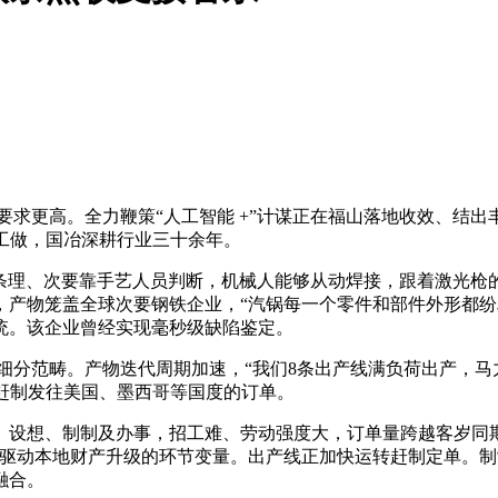
求更高。全力鞭策“人工智能 +”计谋正在福山落地收效、结出
收工做，国冶深耕行业三十余年。
条理、次要靠手艺人员判断，机械人能够从动焊接，跟着激光枪
产物笼盖全球次要钢铁企业，“汽锅每一个零件和部件外形都纷
统。该企业曾经实现毫秒级缺陷鉴定。
分范畴。产物迭代周期加速，“我们8条出产线满负荷出产，马力
赶制发往美国、墨西哥等国度的订单。
想、制制及办事，招工难、劳动强度大，订单量跨越客岁同期
为驱动本地财产升级的环节变量。出产线正加快运转赶制定单。
融合。