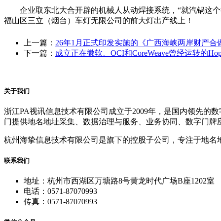
企业取东北大合开辟的机械人从动焊接系统，“就汽锅这个行
福山区三立（烟台）车灯无限公司的前大灯出产线上！
上一篇：
26年1月正式印发实施的《广西海峡两岸财产合
下一篇：
成立正在微软、OCI和CoreWeave曾经运转的Hop
关于我们
浙江PA视讯信息技术有限公司成立于2009年，是国内领先
门提供地名地址采集、数据治理与服务、业务协同、数字门牌
杭州海挚信息技术有限公司是旗下的控股子公司，专注于地名
联系我们
地址：杭州市西湖区万塘路8号黄龙时代广场B座1202室
电话：0571-87070993
传真：0571-87070993