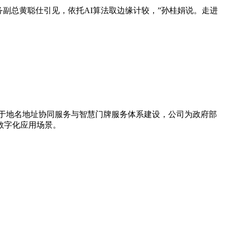
副总黄聪仕引见，依托AI算法取边缘计较，”孙桂娟说。走进
力于地名地址协同服务与智慧门牌服务体系建设，公司为政府部
数字化应用场景。