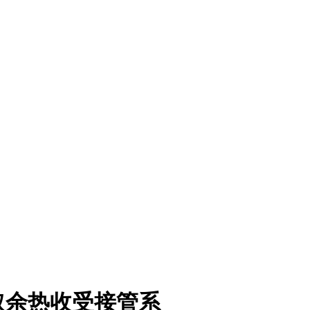
取余热收受接管系