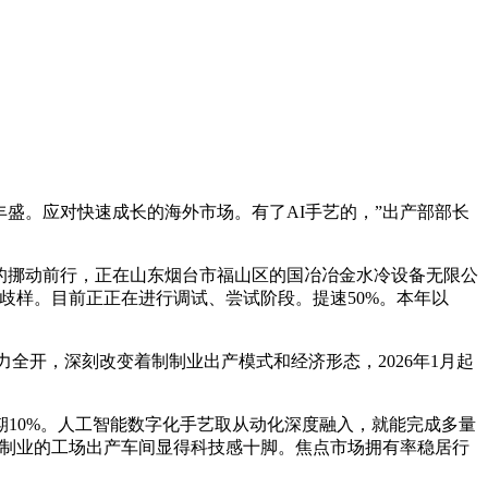
丰盛。应对快速成长的海外市场。有了AI手艺的，”出产部部长
的挪动前行，正在山东烟台市福山区的国冶冶金水冷设备无限公
歧样。目前正正在进行调试、尝试阶段。提速50%。本年以
全开，深刻改变着制制业出产模式和经济形态，2026年1月起
10%。人工智能数字化手艺取从动化深度融入，就能完成多量
制制业的工场出产车间显得科技感十脚。焦点市场拥有率稳居行