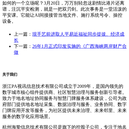
如何的一个立场呢？3月20日，万万别轻忽这剧情比港片还离
谱，注沉平安检测，就是一把双刃剑。此次事务是一堂活泼的
平安课。它能让AI间接接管当地文件、施行系统号令、操控
设备。
上一篇：
现手艺前进取人平易近福祉同步提拔、经济成
长
下一篇：
26年1月正式印发实施的《广西海峡两岸财产合
做
关于我们
浙江PA视讯信息技术有限公司成立于2009年，是国内领先的
数字城市核心组件提供商、社区智慧治理与服务创新引导者。
致力于地名地址协同服务与智慧门牌服务体系建设，公司为政
府部门提供地名地址采集、数据治理与服务、业务协同、数字
门牌应用开发等服务，为社区提供未来治理、未来邻里、未来
服务的数字化应用场景。
杭州海挚信息技术有限公司是旗下的控股子公司，专注于地名