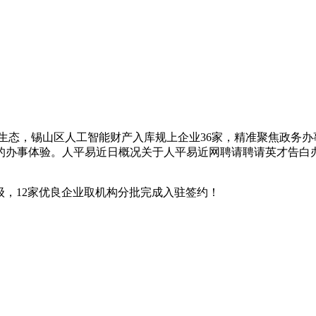
续优化财产生态，锡山区人工智能财产入库规上企业36家，精准聚焦
的办事体验。人平易近日概况关于人平易近网聘请聘请英才告白
，12家优良企业取机构分批完成入驻签约！