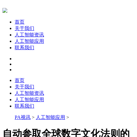
首页
关于我们
人工智能资讯
人工智能应用
联系我们
首页
关于我们
人工智能资讯
人工智能应用
联系我们
PA视讯
>
人工智能应用
>
自动参取全球数字文化法则的