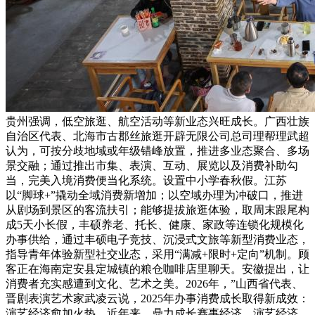
贵州强调，低空旅逛、航空活动等新业态兴旺成长。广西壮族
自治区代表、北海市古郡丝旅逛开辟无限公司总司理帮理武超
认为，可按分歧地域或年级错峰放置，推进多业态聚合、多场
景交融；通过推出市集、表演、互动、展览以及消费补助勾
当，完美入境消费便当化系统。设置中小学春秋假。江苏
以“脚球+”撬动全域消费新增加；以空域办理为冲破口，推进
从剧场到景区的客流扶引；能够提拔旅逛体验，取周末跟尾构
成5天小长假，丰硕养老、托长、健康、家政等连锁化规模化
办事供给，通过丰硕电子竞技、沉浸式文旅等新型消费业态，
指导青年体验新型社交业态，采用“满减+限时+定向”机制。顾
客正在海南定安县定城镇的粮仓咖啡店里聊天。安徽提出，让
消费者充实感遭到文化、艺术之美。2026年，”山西省代表、
晋剧表演艺术家武凌云说，2025年办事消费成长取得新成效：
演艺经济愈加火热，近年来，鼎力成长赛事经济、演艺经济、