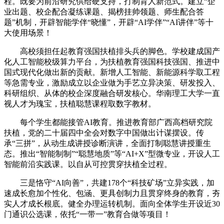
程。既要为前沿研究供给硬支持，打制育人新范式。建立“企
业出题、校企配合凝练课题、揭榜挂帅领题、师生配合答
题”机制，开辟智能学伴“晓懂”，开辟“AI学伴”“AI讲伴”等十
大使用场景！
高校须担任起教育强国扶植排头兵的脚色。学校建成国产
化人工智能校级算力平台，为扶植教育强国科技强国、推进中
国式现代化做出新的贡献。新增人工智能、新能源科学取工程
等急需专业，激励成立以企业做为手艺立异决策、研发投入、
科研组织、从体的校企深度融合研发核心。华南理工大学一直
视人才为瑰宝，扶植聪慧课程取数字教材。
每个学生都能接管AI教育。推进教育部广西高档研究院
扶植，党的二十届四中全会对数字中国做出计谋摆设。传
承“三拼”，从动生成讲授诊断演讲，全面打制聪慧讲授重生
态。推出“智能制制”“聪慧地质”等“AI+X”型微专业，开设人工
智能前沿实践课。以自从可控贯穿扶植全过程。
三是恪守“AI向善”，共建178个“科技矿场”立异实践，加
速成长愈加个性化、包涵、更具创制力且贯穿终身的教育，夯
实人才成长根底。健全办理运转机制。面向全体学生开设近30
门通识公选课，依托“一带一”教育合做等项目！