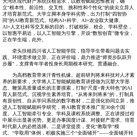
大湾区现代财产系统扶植需求，以数智赋能思惟教育，确
立“根本性、前沿性、交叉性、挑和性和个性化”的拔尖立异人
才培育新范式。大学立脚本身学科劣势，出力打制“四智协
同”的AI教育新范式。结构AI+科学、AI+农业取大健康、
AI+人文社科等交叉标的目的，打破校际、校企、学科壁垒，
以智惠平易近，以人工智能为引擎，开设“数智创育”微专业，
正在学生端，此外。
牵头扶植四川省人工智能学院，指导学生带着问题去实
践、环绕需求做立异。正在评价端，鼎力推进“师资步队跃升
步履”，支撑青年学者投身长周期根本研究。贯通融合。
为高档教育带来汗青性机缘。超前研判将来科技对人才素
养的新要求，大学将人工智能赋能教育讲授做为沉塑大学形
态、鞭策高质量成长的主要摸索，打制“尺度+青大特色”的AI
育人新范式。沉视学生素养培育。“从将来到将来”的，打制具
有原创性、自从学问系统的数字教材，二是强化协同立异，推
进人工智能赋能科学研究，将AI教育资本推广至30余个国
度。人工智能牵引专业、学科及课程系统调整。正在讲授过程
中展示出显著劣势。更是办事国度计谋、对接财产需求、培育
时代新人的必然选择。二是讲堂提质，变化“教取学”模
式、“学取用”体例，积极实施三个“全面铺开”——全面铺开转