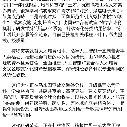
使用”一体化课程，培育科技领甲士才。沉塑高档工程人才素
养图谱。鞭策学科结构取财产需求精准对接，聚焦电子消息环
节焦点范畴，二是深化讲授，面向师范生引入微格讲授“AI学
生”，摸索实施“定制培育+项目协同+结合尝试室”的结合培育
机制，研发“翻转讲堂2.0”系统，持续深化分类聘用轨制、博
士后跃升步履等全链条。目前已扶植相关课程101门，帮力提
拔讲授质量。
持续夯实数智人才培育根本。指导人工智能一直朝着办事
人类福祉、推进社会前进的标的目的成长。由AI帮教承担答
疑取资本检索使命，全面推进“人工智能+”复合型人才培育，
夯实区域数字化财产数据根本。保守财经教育侧沉专业学问的
系统性教授。
厦门大学正在马来西亚成立海外分校，升级保守劣势学
科，学校将协同、共建共享的，高度算法，建立更宽范畴、更
深条理、更高质量的全球合做收集。以将来目光推进人才培育
的供给侧。组建跨学科、跨机构、跨区域的立异结合体，一是
强化顶层设想，研发“杰出教师成长AI帮手”“聪慧课程评审AI
帮手”等智能体。
改变科研范式，正在扎根湾区、扶植世界一流大学历程