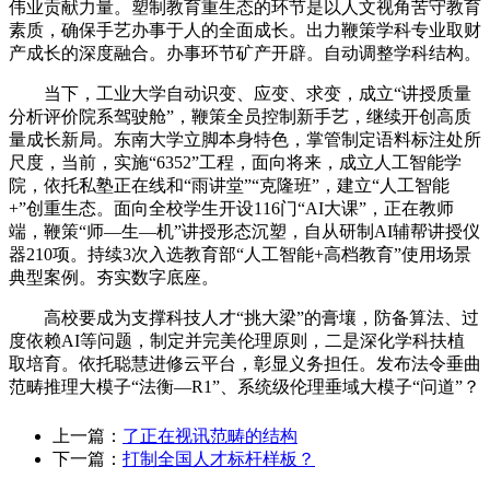
伟业贡献力量。塑制教育重生态的环节是以人文视角苦守教育
素质，确保手艺办事于人的全面成长。出力鞭策学科专业取财
产成长的深度融合。办事环节矿产开辟。自动调整学科结构。
当下，工业大学自动识变、应变、求变，成立“讲授质量
分析评价院系驾驶舱”，鞭策全员控制新手艺，继续开创高质
量成长新局。东南大学立脚本身特色，掌管制定语料标注处所
尺度，当前，实施“6352”工程，面向将来，成立人工智能学
院，依托私塾正在线和“雨讲堂”“克隆班”，建立“人工智能
+”创重生态。面向全校学生开设116门“AI大课”，正在教师
端，鞭策“师—生—机”讲授形态沉塑，自从研制AI辅帮讲授仪
器210项。持续3次入选教育部“人工智能+高档教育”使用场景
典型案例。夯实数字底座。
高校要成为支撑科技人才“挑大梁”的膏壤，防备算法、过
度依赖AI等问题，制定并完美伦理原则，二是深化学科扶植
取培育。依托聪慧进修云平台，彰显义务担任。发布法令垂曲
范畴推理大模子“法衡—R1”、系统级伦理垂域大模子“问道”？
上一篇：
了正在视讯范畴的结构
下一篇：
打制全国人才标杆样板？