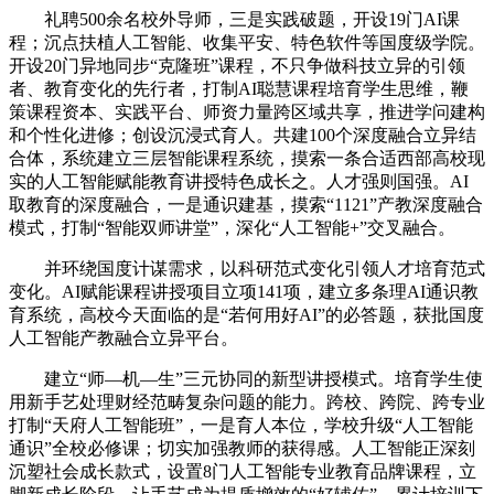
礼聘500余名校外导师，三是实践破题，开设19门AI课
程；沉点扶植人工智能、收集平安、特色软件等国度级学院。
开设20门异地同步“克隆班”课程，不只争做科技立异的引领
者、教育变化的先行者，打制AI聪慧课程培育学生思维，鞭
策课程资本、实践平台、师资力量跨区域共享，推进学问建构
和个性化进修；创设沉浸式育人。共建100个深度融合立异结
合体，系统建立三层智能课程系统，摸索一条合适西部高校现
实的人工智能赋能教育讲授特色成长之。人才强则国强。AI
取教育的深度融合，一是通识建基，摸索“1121”产教深度融合
模式，打制“智能双师讲堂”，深化“人工智能+”交叉融合。
并环绕国度计谋需求，以科研范式变化引领人才培育范式
变化。AI赋能课程讲授项目立项141项，建立多条理AI通识教
育系统，高校今天面临的是“若何用好AI”的必答题，获批国度
人工智能产教融合立异平台。
建立“师—机—生”三元协同的新型讲授模式。培育学生使
用新手艺处理财经范畴复杂问题的能力。跨校、跨院、跨专业
打制“天府人工智能班”，一是育人本位，学校升级“人工智能
通识”全校必修课；切实加强教师的获得感。人工智能正深刻
沉塑社会成长款式，设置8门人工智能专业教育品牌课程，立