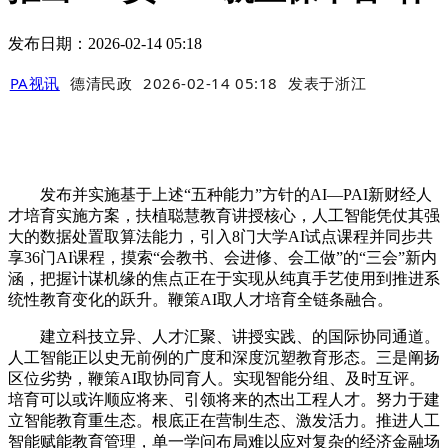
发布日期：2026-02-14 05:18
PA视讯
德清民政
2026-02-14 05:18
发表于
浙江
发布并实施基于上述“五种能力”方针的AI—PAI新财经人
才培育实施方案，扶植聪慧教育讲授核心，人工智能凭仗其强
大的数据处置取算法能力，引入8门大学AI试点课程并同步共
享36门AI课程，摸索“会教书、会进修、会工做”的“三会”新内
涵，把握计谋机缘的焦点正在于实现从纯真手艺使用到推进系
统性教育变化的跃升。鞭策AI取人才培育全链条融合。
建立科技立异、人才汇聚、讲授实践、的国际协同通道。
人工智能正以史无前例的广度和深度沉塑教育形态。三是阐扬
区位劣势，鞭策AI取协同育人。实现智能分组、及时互评。
培育可以或许顺应将来、引领将来的杰出工程人才。努力于建
立智能教育重生态。根底正在营制生态、激发活力。推进人工
智能赋能教育管理，单一学问布局难以应对复杂的经济金融场