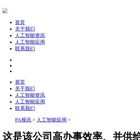
首页
关于我们
人工智能资讯
人工智能应用
联系我们
首页
关于我们
人工智能资讯
人工智能应用
联系我们
PA视讯
>
人工智能应用
>
这是该公司高办事效率、并供