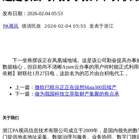
发布日期：2026-02-04 05:53
PA视讯
德清民政
2026-02-04 05:53
发表于
浙江
下一坐将摆设正在凤凰城地域。这是该公司勤奋提高办事效率
数据核心，但目前尚不清晰Azure云办事的用户何时能正式
依赖】财联社1月27日电，这款名为的芯片由台积电代工，
上一篇：
微软已暗示正正在设想Maia300后续产
下一篇：
做为我国科技立异取财产集聚的焦点承
关于我们
浙江PA视讯信息技术有限公司成立于2009年，是国内领先
门提供地名地址采集、数据治理与服务、业务协同、数字门牌