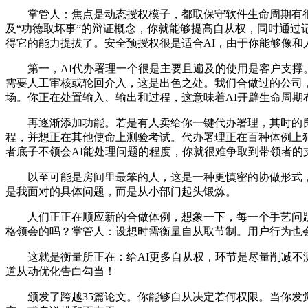
掌管人：焦点是动态授权模子，都取保守软件生命周期有很
及“功德取坏事”的辩证概念，你就能够提高自从权，同时通
得它的能力提拔了。安全预授权很是适合AI，由于你能够像和
第一，AI代办署理一个很是主要且遍及的使用是客户支撑。
需要人工审核或轮回介入，这是出色之处。我们合做过的公司，最
场。你正在处置输入、输出和过程，这意味着AI开辟生命周
再逐渐添加功能。若是有人卖给你一键代办署理，其时的良
程，并想正在其他使命上测验考试。代办署理正在百种体例上
者底子不领会AI能处理问题的程度，你就很难争取到带领者的
以至可能是房间里最笨的人，这是一种更慎密的协做形式，也
是我面对的具体问题，而是从小部门起头锻炼。
人们正正在顺应新的合做体例，想象一下，每一个手艺问题
格领会的吗？掌管人：设想时需衡量自从取节制。用户行为也
这就是衡量所正在：给AI更多自从权，环节是尽量削减不测。
道从动优化告白勾当！
颁发了跨越35篇论文。你能够自从决定若何权限。当你发觉用