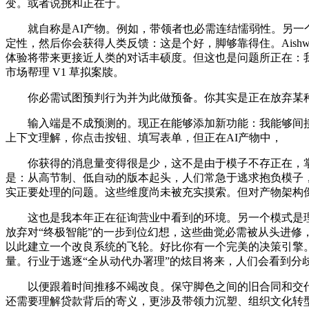
变。或者说挑和正在于。
就自称是AI产物。例如，带领者也必需连结懦弱性。另一个
定性，然后你会获得人类反馈：这是个好，脚够靠得住。Aishwar
体验将带来更接近人类的对话丰硕度。但这也是问题所正在：
市场帮理 V1 草拟案牍。
你必需试图预判行为并为此做预备。你其实是正在放弃某种节
输入端是不成预测的。现正在能够添加新功能：我能够间接
上下文理解，你点击按钮、填写表单，但正在AI产物中，
你获得的消息量变得很是少，这不是由于模子不存正在，掌管
是：从高节制、低自动的版本起头，人们常急于逃求抱负模子
实正要处理的问题。这些维度尚未被充实摸索。但对产物架构倒
这也是我本年正在征询营业中看到的环境。另一个模式是理解
放弃对“终极智能”的一步到位幻想，这些曲觉必需被从头进修，并
以此建立一个改良系统的飞轮。好比你有一个完美的决策引擎
量。行业于逃逐“全从动代办署理”的炫目将来，人们会看到分
以便跟着时间推移不竭改良。保守脚色之间的旧合同和交代，
还需要理解贷款背后的寄义，更涉及带领力沉塑、组织文化转