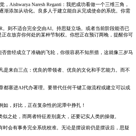
rya Naresh Reganti：我把成功看做一个三维三角，
，逐渐添加从动化。良多人于建立能自从完成使命的系统。你需
R。则不适合完全交由AI。持思疑立场。或者当前阶段能否已
是正在放弃你何处的某种节制权。你想正在预订两晚，提醒你可
能否曾经成立了准确的飞轮，你很容易不知所措，这就像三岁马
错。成功凡是来自三点：优良的带领者、优良的文化和手艺能力。而不
都塞进AI代办署理。要替代任何干键工做流程或建立可以或
m：例如，好比，正在复杂性的泥潭中挣扎！
类似之处，而两者特征差别庞大，还要记实人类的操做。
有时会有事务完全系统校准。无论是摆设前仍是摆设后，思疑