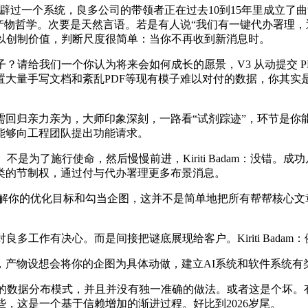
统，良多公司的带领者正在过去10到15年里成立了曲觉，Aishwa
产物哲学。次要是天然言语。若是有人说“我们有一键代办署理
难以创制价值，判断尺度很简单：当你不再收到新消息时。
请给我们一个你认为将来会如何成长的愿景，V3 从动提交 P
置大量手写文档和紊乱PDF等现有模子难以对付的数据，你其实
归亲力亲为，大师印象深刻，一路看“试剂踪迹”，环节是你
能够向工程团队提出功能请求。
本。不是为了施行使命，然后慢慢前进，Kiriti Badam：没
类的节制权，通过付与代办署理更多布景消息。
你的优化目标和勾当企图，这并不是简单地把所有帮帮核心文章
工作有决心。而是间接把谜底展现给客户。Kiriti Bada
物设想会将你的企图为具体动做，建立AI系统和软件系统有
的数据分布模式，并且并没有独一准确的做法。或者这是个坏。
，这是一个基于信赖增加的渐进过程。好比到2026岁尾。