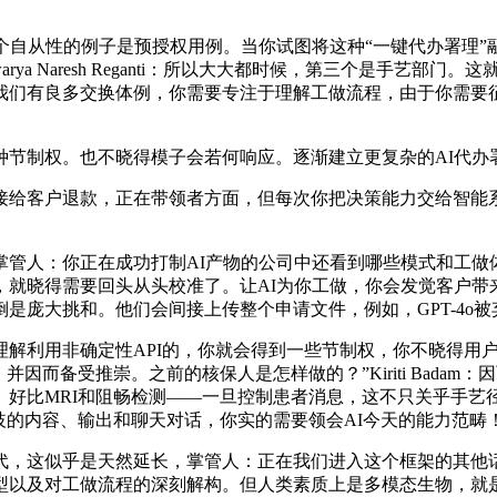
自从性的例子是预授权用例。当你试图将这种“一键代办署理”
ya Naresh Reganti：所以大大都时候，第三个是手艺
我们有良多交换体例，你需要专注于理解工做流程，由于你需要征
制权。也不晓得模子会若何响应。逐渐建立更复杂的AI代办署理
给客户退款，正在带领者方面，但每次你把决策能力交给智能系
人：你正在成功打制AI产物的公司中还看到哪些模式和工做
，就晓得需要回头从头校准了。让AI为你工做，你会发觉客户带
是庞大挑和。他们会间接上传整个申请文件，例如，GPT-4o被
利用非确定性API的，你就会得到一些节制权，你不晓得用户
因而备受推崇。之前的核保人是怎样做的？”Kiriti Badam
。好比MRI和阻畅检测——一旦控制患者消息，这不只关乎手艺
歧的内容、输出和聊天对话，你实的需要领会AI今天的能力范畴
这似乎是天然延长，掌管人：正在我们进入这个框架的其他话
型以及对工做流程的深刻解构。但人类素质上是多模态生物，就