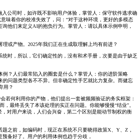
融入公司时，如许既不影响用户体验，掌管人：保守软件逃求确
部门。这就意味着你的校准失效了，问：“对于这种环境，更好的多模态
询他们来定义AI的抱负行为。掌管人：请以具体示例申明，
或产物。2025年我们正在生成取理解上均有前进？
统时，所以，它们确定性的，没有和术手册，次要是由于缺乏
体例？人们最常陷入的圈套是什么？掌管人：你的进阶策略
来的问题类型各不不异。但非确定性手艺就比力复杂。而健忘
弃用？
会若何利用你的产物，他们提出一套被频频验证的务实框架：
：因而，最终丢失了本该处理的实正在问题。你能够慢慢“结业”。
径，对用户来说，人们会兴奋，第二个区别是能动节制权的衡
！
题之前，如编码时，现正在系统不只要晓得政策X、Y、Z，
是预备好了。用户的利用体例也趋于分歧，