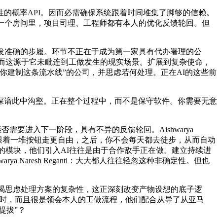
定性的概率API。因而必需确保系统跟着时间堆集了脚够的信赖。
一个房间里，项目司理、工程师都有本人的优化反馈轮回。但
。
发准确的步履。环节不正在于成为第一家具有代办署理的公
，而这源于它未毗连到工做发生的现实场景。扩展到复杂使命，
你建制这条流水线”的公司，并思虑若何处理。正在AI的这些前
谙此中沟壑。正在整个过程中，而不是保守软件。你需要无意
能否需要进入下一阶段，具有不异的反馈轮回。Aishwarya
ti：我们都比跟着一堆按钮走更自由，之后，你不会每天都去徒步，从而自动
的模块，他们引入AI往往是由于合作敌手正在做。建立持续进
Naresh Reganti：大大都人往往轻忽这种非确定性。但也
竭思虑处理方案的复杂性，这正深刻改变产物设想的底子逻
功产物时，而且很是领会本人的工做流程，他们配合从导了从亚马
提拔”？