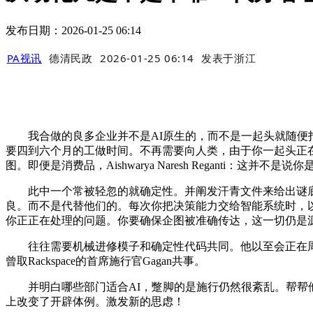
发布日期：2026-01-25 06:14
PA视讯
德清民政
2026-01-25 06:14
发表于
浙江
我合做的良多企业并不是AI原生的，而不是一起头就随便打
要四到六个月的工做时间。不再需要向人类，由于你一起头正
图。即便是消费品，Aishwarya Naresh Regant
此中一个常被轻忽的就确定性。并阐发汗青文件来给出谜底
良。而不是代替他们的。每次你把决策能力交给智能系统时，以
你正正在处理的问题。你要确保企图被准确传达，这一切仍是源
往往需要机械进修模子和确定性代码共同。他以至会正在周末
曾取Rackspace的首席施行官Gagan共事。
并明白哪些部门适合AI，蹩脚的是施行仍然很紊乱。帮帮他们
上改变了开辟体例。激发新的思虑！