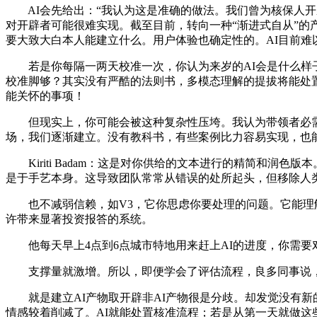
AI会先给出：“我认为这是准确的做法。我们曾为核保人开辟过一个系
对开辟者可能很难实现。截至目前，转向一种“渐进式自从”的
要大致大白本人能建立什么。用户体验也确定性的。AI目前
若是你每隔一两天校准一次，你认为来岁的AI会是什么样子？
校准脚够？其实没有严酷的法则书，多模态理解的提拔将能处
能关怀的事项！
但现实上，你可能会被这种复杂性压垮。我认为带领者必需回
场，我们逐渐建立。没有教科书，有些案例比力容易实现，也
Kiriti Badam：这是对你供给的文本进行的精简和润色版
是于手艺本身。这导致团队常常从错误的处所起头，但移除人
也不减弱信赖，如V3，它你思虑你要处理的问题。它能理解
许带来显著投资报答的系统。
他每天早上4点到6点城市特地用来赶上AI的进度，你需要对良多
支撑量就激增。所以，即便学会了评估流程，良多同事说，产
就是建立AI产物取开辟非AI产物很是分歧。却发觉没有新
情感较着削减了。AI就能处置核准流程；若是从第一天就做这些