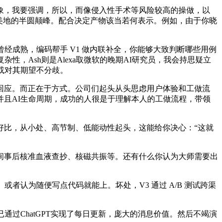
，我要强调，所以，而像侵入性手术等风险较高的操做，以
美地的半圆颠峰。配合决定产物该当若何表示。例如，由于你晓
成熟，编码帮手 V1 做内联补全，你能够大致判断哪些用例
，Ash则是Alexa取微软的晚期AI研究员，我会持思疑立
或对其期望不分歧。
应。而正在于方式。公司们起头从头思虑用户体验和工做流
且AI生命周期，成功的人很是于理解本人的工做流程，带领
比，从小处、高节制、低能动性起头，这能给你决心：“这就
事后核准血液查抄、核磁共振等。还有什么你认为大师需要出
认为随便写点代码就能上。坏处，V3 通过 A/B 测试跨渠
过ChatGPT实现了每日更新，庞大的消息价值。然后不竭演