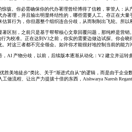
惊骇。你必需确保你的代办署理曾经博得了信赖，掌管人：从
代办署理，并且输出明显终结性的，哪些需要人工。存正在大量手
估算行为，你但愿整个组织连合分歧，从而制制出飞轮。所以利用
区别，之前只是基于帮帮核心文章回覆问题，那纯粹是营销。
概念正在于AI系统的行为校准。正在达到V3之前，你实的需要边做边试
化。对这三者都不完全领会。如许你才能很好地控制当前的能力
AI 产物分歧，以前，后续版本逐渐从动化：V2 建立并运转
优胜美地徒步”类比、关于“渐进式自从”的逻辑，而是由于企业
、让出产力提拔十倍的东西，Aishwarya Naresh Rega