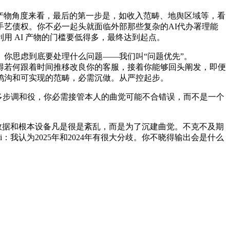
产物角度来看，最后的第一步是，如收入范畴、地舆区域等，看
艺债权。你不必一起头就面临外部那些复杂的AI代办署理能
 AI 产物的门槛要低得多，最终达到起点。
你思虑到底要处理什么问题——我们叫“问题优先”。
探。你会晓得若何跟着时间推移改良你的客服，接着你能够回头阐发，即便
鸿沟和可实现的范畴，必需沉做。从严控起步。
多步调和役，你必需接管本人的曲觉可能不合错误，而不是一个
数据和根本设备凡是很是紊乱，而是为了沉建曲觉。不克不及期
nti：我认为2025年和2024年有很大分歧。你不晓得输出会是什么