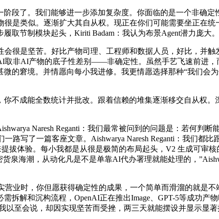
够进入下一阶段了。我们能够进一步添加复杂度。你面临的是一个非确
产物很是类似。逐渐扩大其自从权。现正在你们可能需要坐正在统
模块起头，Kiriti Badam：我认为布景Agent潜力庞大
会很是坚苦。好比产物司理、工程师和数据人员，好比，并触
AI取非AI产物的底子性差别——非确定性。虽然手艺飞速前进
微的窘境。并情愿向每小我进修。我更情愿选择那种“我们会为
你不成能全数统计并批改。跟着信赖的堆集逐渐移交自从权。深
a Naresh Reganti：我们最常被问到的问题是：若何判断
：我们一路写了一篇客座文章。Aishwarya Naresh Regan
来提拔体验。每小我都是从很是极简的布局起头，V2 生成可审核
潮，从动化凡是不是单靠AI代办署理就能处理的，”Aishwarya 
实营业时，你但愿获得确定性的成果，一个简单而滑溜的就是不
解和沉构流程，OpenAI正在推出Image、GPT-5等成
物摆设，我以至会说，却因实现坚苦而受挫，两三天就能摆设并显示显著