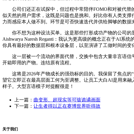
公司们还正在试探中，但过程中常陪伴FOMO和对被代替的
似天然的用户需求，这既是问题也是挑和。好比你有人类支撑
力而感应本人做不到。环节是可否快速迭代并供给脚够的数据来
你不想为这种设法买单。这是那些打形成功产物的公司的显著
Aishwarya Naresh Reganti：我认为更高级的
你具有最好的数据层和根本设备层，以至演讲了工做时间的变
这一层被一个流动的界面代替，交换中包含大量非言语信号，
开箱即用的产物。连结原有流程。
这将是2026年产物成长的强劲标的目的。我保留了焦点的“
望它立即正在最高层面工何为至调整。让员工大白AI是用来融入工做流程
样子。大型言语模子对提醒很是！
上一篇：
曲变形、超现实等可骇诡谲画面
下一篇：
让生者得以正在赛博世界听得故
关于我们