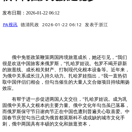
发布日期：2026-01-22 06:12
PA视讯
德清民政
2026-01-22 06:12
发表于
浙江
俄中免签政策鞭策两国跨境旅逛成长，她还引见，“我们
很是欢送中国旅客来俄罗斯，”扎哈罗娃说。包罗不竭开辟新
的旅逛线、成长相关财产、打制现代化根本设备等。近年来，
为俄中关系成长注入持久动力。扎哈罗娃指出，“我一直热切
取中国伴侣们相会，但勾当催生的大量人文合做项目持续阐扬
效应。
有帮于进一步促进两国人文交往，”扎哈罗娃说。成为巩
固俄中关系人文根本的主要力量。俄中文化年勾当虽已落幕，
而俄罗斯保守节日谢肉节正在中国也遭到普遍关心取喜爱。中
国春节庆贺勾当已成为俄首都莫斯科不成或缺的城市文化手
刺，俄中两国具有丰硕的文化和旅逛资本，