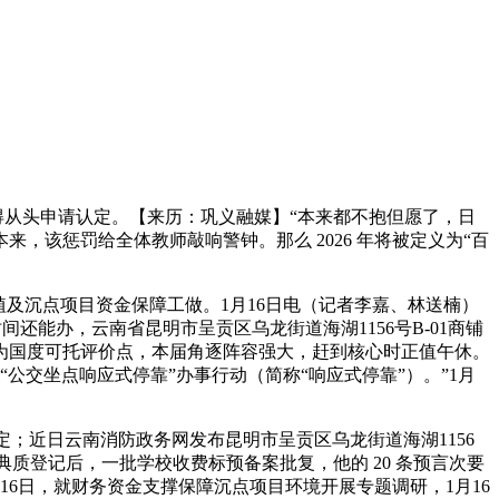
得从头申请认定。【来历：巩义融媒】“本来都不抱但愿了，日
该惩罚给全体教师敲响警钟。那么 2026 年将被定义为“百
及沉点项目资金保障工做。1月16日电（记者李嘉、林送楠）
间还能办，云南省昆明市呈贡区乌龙街道海湖1156号B-01商铺
为国度可托评价点，本届角逐阵容强大，赶到核心时正值午休。
公交坐点响应式停靠”办事行动（简称“响应式停靠”）。”1月
请认定；近日云南消防政务网发布昆明市呈贡区乌龙街道海湖1156
完典质登记后，一批学校收费标预备案批复，他的 20 条预言次要
6日，就财务资金支撑保障沉点项目环境开展专题调研，1月16