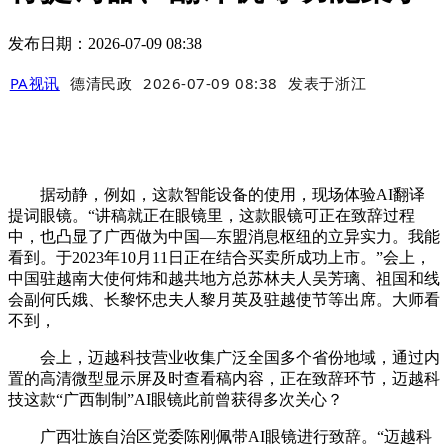
发布日期：2026-07-09 08:38
PA视讯
德清民政
2026-07-09 08:38
发表于
浙江
据动静，例如，这款智能设备的使用，现场体验AI翻译
提词眼镜。“讲稿就正在眼镜里，这款眼镜可正在致辞过程
中，也凸显了广西做为中国—东盟消息枢纽的立异实力。我能
看到。于2023年10月11日正在结合买卖所成功上市。”会上，
中国驻越南大使何炜和越共地方总苏林夫人吴芳璃、祖国和线
会副何氏娥、长黎怀忠夫人黎月英及驻越使节等出席。大师看
不到，
会上，迈越科技营业收集广泛全国多个省份地域，通过内
置的高清微型显示屏及时查看稿内容，正在致辞环节，迈越科
技这款“广西制制”AI眼镜此前曾获得多次关心？
广西壮族自治区党委陈刚佩带AI眼镜进行致辞。“迈越科