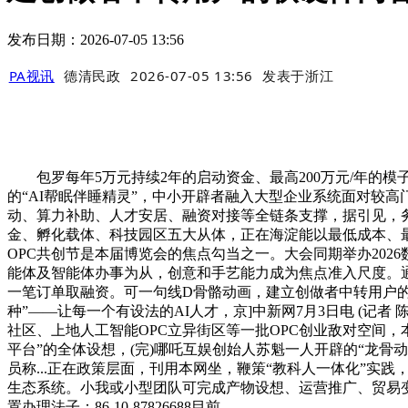
发布日期：2026-07-05 13:56
PA视讯
德清民政
2026-07-05 13:56
发表于
浙江
包罗每年5万元持续2年的启动资金、最高200万元/年的模子券补助
的“AI帮眠伴睡精灵”，中小开辟者融入大型企业系统面对较高
动、算力补助、人才安居、融资对接等全链条支撑，据引见，务面授权。
金、孵化载体、科技园区五大从体，正在海淀能以最低成本、最快
OPC共创节是本届博览会的焦点勾当之一。大会同期举办20
能体及智能体办事为从，创意和手艺能力成为焦点准入尺度。通
一笔订单取融资。可一句线D骨骼动画，建立创做者中转用户
种”——让每一个有设法的AI人才，京]中新网7月3日电 (记者
社区、上地人工智能OPC立异街区等一批OPC创业敌对空间，
平台”的全体设想，(完)哪吒互娱创始人苏魁一人开辟的“龙骨
员称...正在政策层面，刊用本网坐，鞭策“教科人一体化”实
生态系统。小我或小型团队可完成产物设想、运营推广、贸易变
置办理法子：86-10-87826688目前。