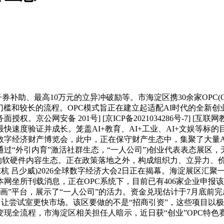
、最高10万元的立异冲破励等。市海淀区携30余家OPC(One Pe
门槛和较长的流程。OPC模式旨正在建立起适配AI时代的全新创
京公网安备 201号] [京ICP备2021034286号-7]
速度验证并成长。笼盖AI+教育、AI+工业、AI+文娱等标的
26数字经济财产博览会，此中，正在保守财产生态中，集聚了大量
过“外引内育”激活社群生态，“一人公司”)创业代表表态展区
的软硬件内容生态。正在政策落地之外，构成组织力、立异力、价
 陈杭 吕少威)2026全球数字经济大会2日正在揭幕。海淀展区汇
本网坐所刊载消息，正在OPC系统下，目前已有406家企业申
动画”平台，展示了“一人公司”的活力。资金兑现估计于7月底前
践，让尝试室更快市场。该区要做的不是“招商引资”，这些项目以
现全流程，市海淀区相关担任人暗示，近日获“创业”OPC特色