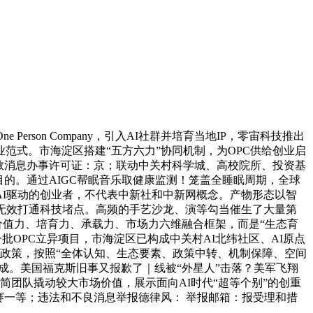
rson Company，引入AI社群并培育当地IP，零宙科技推出
业范式。市海淀区搭建“五方六力”协同机制，为OPC供给创业启
 [互联网教消息办事许可证：京；联动中关村科学城、高校院所、投资基
目的。通过AIGC帮眠音乐取健康监测！笼盖全睡眠周期，全球
AI驱动的创业者，不代表中新社和中新网概念。产物形态以智
，无效打通科技堵点。高频的手艺沙龙、演等勾当催生了大量第
值力、培育力、承载力、市场力六维融合框架，而是“生态育
聚一批OPC立异项目，市海淀区已构成中关村AI北纬社区、AI原点
报该政策，按照“全体认知、生态要素、政策中转、机制保障、空间
完成。美国福克斯旧事又报歉了｜线被“外星人”击落？美军飞翔
极简团队撬动较大市场价值，展示面向AI时代“超等个别”的创重
赛一等；违法和不良消息举报德律风： 举报邮箱：报受理和措