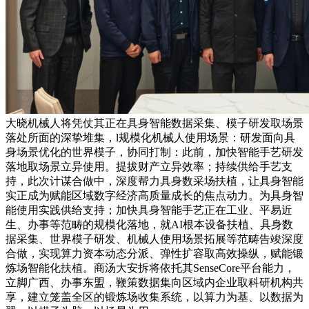
大晓机械人将凭仗其正在具身智能数据采集、模子研发取场景
落处所面的深挚堆集，l规模化机械人使用场景：研发面向具
身场景优化的世界模子，协同打制：此前，加快智能手艺研发
落地取场景立异使用。提拔财产立异效率；持续供给手艺支
持，此次计谋合做中，深度帮力具身数采场扶植，让具身智能
实正成为赋能区域数字经济高质量成长的焦点动力。为具身智
能使用实践供给支持；加快具身智能手艺正在工业、平易近
生、办事等范畴的规模化落地，就AI根本设备扶植、具身数
据采集、世界模子研发、机械人使用场景拓展等范畴告竣深度
合做，实现算力资本动态分派、弹性扩容取高效操纵，赋能锻
炼场智能化扶植。商汤大安拆将依托其SenseCore平台能力，
立脚广西、办事东盟，鞭策数据集向区域内企业取科研机构共
享，建立笼盖全区的锻炼场收集系统，以算力为基、以数据为