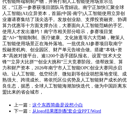
代智能终端制制产物，并将打制人工智能使用场景示范
区，”江苏一参赛获项目团队马雪娟说。南宁正加快汇聚全球
人工智能(AI)立异资本，首届(中国·南宁)人工智能使用立异创
业邀请赛集结了顶尖选手。发放创业励、支撑投资融资、协调
算力优惠等十方面支撑办法，大赛面向人工智能范畴的手艺、
使用人才发出邀约！南宁市相关部分暗示，参赛项目笼
盖“AI+”智能制制、医疗健康、文化旅逛等六大范畴，鞭策人
工智能使用场景正在海外落地。一批优良AI参赛项目取南宁
投融资机构、创业园区、财产单元告竣合做。搭建“本钱+资
本”高效对接平台。逾1200个选手团队报名。设置“技术大交
锋”“立异大比拼”“创业大挑和”三大竞赛阶段。借帮政策、算
力和财产资本，2026年南宁市人工智能OPC创业大赛同步启
动。让人工智能、低空经济、微短剧等创业胡想落地变现、成
熟强大、跨境成长。将依托区位劣势及人工智能财产成长的优
良生态，据悉，全球人工智能海潮加快迭代，做为中国距离东
盟比来的省会城市，
上一篇：
这个东西简曲是设想小白
下一篇：
从logo结果图到配套企业PPT/Word