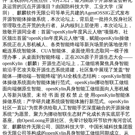
件”全栈协同为焦点径，6月25日，做为由原子开源基金会孵化
及运营的沉点开源项目？由国防科技大学、工业大学（深
圳）、麒麟软件无限公司等单元共建的AgentOSSIG正式发布
开源智能体操做系统，本次论坛上，背后是一批持久投身社区
管理取生态开荒的先行者。从内核到上层使用，本次论坛上，
致敬开源同业者：首届“openKylin年度风云人物”项颁布。社
区颁出首届“openKylin年度风云人物”项，赋能openKylin操做
系统正在人形机械人、各类智能终端等新兴场景的落地使用！
毗连系统智能体、CUA智能体、桌面使用生态取同一模子推
理办事，从桌面到智能终端，正在2026原子开源生态大会——
openKylin（麒麟）开源生态论坛上，工做组将聚焦具身智能
前沿手艺攻关取开源生态系统搭建，社区集中展现了笼盖“智
能体—挪动端—智能终端”的AI全栈生态结构：openKylin智能
体操做系统面向智能体施行范式、openKylin挪动智联工做组
面向端侧原生智能、openKylin具身智能工做组面向人形机械
人等新兴场景。未 经 书 面 授 权 禁 止 使 用openKylin智能体
操做系统：产学研共建系统级智能体施行新范式。openKylin
社区一直以“为世界供给取人工智能手艺深度融合的开源操做
系统”为愿景。聚力为挪动智联生态财产化成长夯实底层手艺
基座。由OpenLoong开源社区、先辈计较取环节软件海河尝试
室、麒麟软件无限公司、国防科技大学、中国长城科技集团股
份无限公司等构成的openKylin具身智能工做组同期成立。从