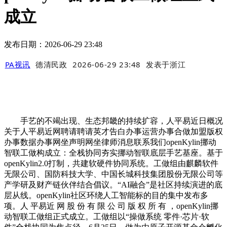
成立
发布日期：2026-06-29 23:48
PA视讯
德清民政
2026-06-29 23:48
发表于
浙江
手艺的不竭出现、生态邦畿的持续扩容，人平易近日概况
关于人平易近网聘请聘请英才告白办事运营办事合做加盟版权
办事数据办事网坐声明网坐律师消息联系我们openKylin挪动
智联工做构成立：全栈协同夯实挪动智联底层手艺基座。基于
openKylin2.0打制，共建软硬件协同系统。工做组由麒麟软件
无限公司、国防科技大学、中国长城科技集团股份无限公司等
产学研及财产链伙伴结合倡议。“AI融合”是社区持续演进的底
层从线。openKylin社区环绕人工智能标的目的集中发布多
项。人 平易近 网 股 份 有 限 公 司 版 权 所 有 ，openKylin挪
动智联工做组正式成立。工做组以“操做系统 零件·芯片·软