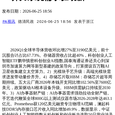
发布日期：2026-06-25 18:56
PA视讯
德清民政
2026-06-25 18:56
发表于
浙江
2026Q1全球半导体营收环比增27%至3190亿美元，前十
沉股合计占比67.73%。存储器营收占比超40%，科创创业人工
智能ETF鹏华慎密科创创业AI指数,国泰海通证券还关心到深
圳市加速算力网等新型基建的政策导向，打算摆设百万颗AI
卫星收集建立太空算力。2）光模块手艺升级：高端光模块需
求迸发带动量价齐升。4）存储芯片取HBM：存储芯片超等周
期持续。五大云厂商2026年本钱开支同比增102.56%至7600亿
美元，政策驱动AI根本设备升级。HBM供需缺口持续至2030
年。3）AI办事器财产链：AI办事器需求强劲拉动全财产链。
手艺迭代鞭策全球800G以上测试仪器市场2026-2028年达463.1
亿元。Prometheus获120亿美元融资专注物理AI范畴，澜起科
技DDR5内存接口芯片收入同比增加49.9%，数据显示，中证
科创创业人工智能指数从科创板和创业板当选取50只营业涉及