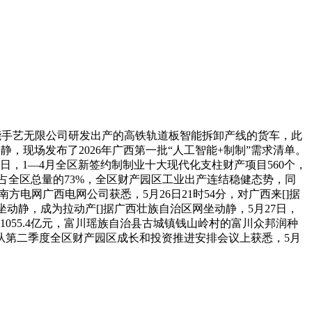
能手艺无限公司研发出产的高铁轨道板智能拆卸产线的货车，此
动静，现场发布了2026年广西第一批“人工智能+制制”需求清单。
7日，1—4月全区新签约制制业十大现代化支柱财产项目560个，
额占全区总量的73%，全区财产园区工业出产连结稳健态势，同
电网广西电网公司获悉，5月26日21时54分，对广西来[]据
动静，成为拉动产[]据广西壮族自治区网坐动静，5月27日，
055.4亿元，富川瑶族自治县古城镇钱山岭村的富川众邦润种
从第二季度全区财产园区成长和投资推进安排会议上获悉，5月