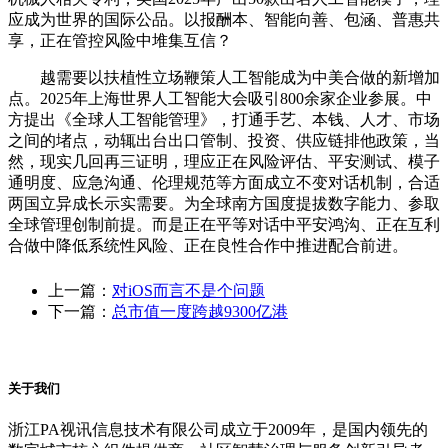
应成为世界的国际公品。以报酬本、智能向善、包涵、普惠共
享，正在管控风险中堆集互信？
越需要以扶植性立场鞭策人工智能成为中美合做的新增加
点。2025年上海世界人工智能大会吸引800余家企业参展。中
方提出《全球人工智能管理》，打通手艺、本钱、人才、市场
之间的堵点，动辄出台出口管制、投资、供应链排他政策，当
然，现实几回再三证明，理应正在风险评估、平安测试、模子
通明度、应急沟通、伦理规范等方面成立不变对话机制，合适
两国立异成长示实需要。为全球南方国度提拔数字能力、参取
全球管理创制前提。而是正在平等对话中平安鸿沟、正在互利
合做中降低系统性风险、正在良性合作中推进配合前进。
上一篇：
对iOS而言不是个问题
下一篇：
总市值一度跨越9300亿港
关于我们
浙江PA视讯信息技术有限公司成立于2009年，是国内领先的