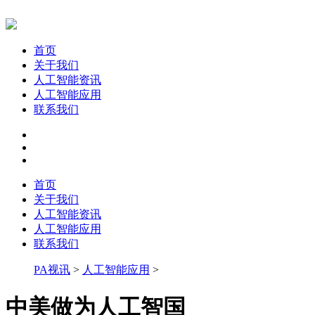
首页
关于我们
人工智能资讯
人工智能应用
联系我们
首页
关于我们
人工智能资讯
人工智能应用
联系我们
PA视讯
>
人工智能应用
>
中美做为人工智国