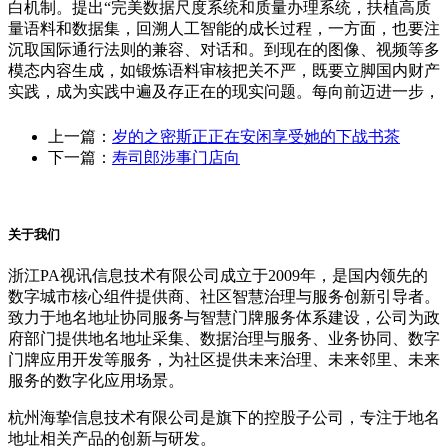
白机制。提出“完美数据尺度系统和质量办理系统，扶植高质
量语料和数据集，回溯人工智能的成长过程，一方面，也要注
沉取国际通行法则的兼容、对话和。到现在的图像、视频等多
模态内容生成，如锻炼语料审核把关不严，既要立脚国内财产
实践，成为实践中遍及存正在的现实问题。每向前迈进一步，
上一篇：
岁的之密斯正正在安闲享受她的下战书茶
下一篇：
寿司郎涉事门店向
关于我们
浙江PA视讯信息技术有限公司成立于2009年，是国内领先的
数字城市核心组件提供商、社区智慧治理与服务创新引导者。
致力于地名地址协同服务与智慧门牌服务体系建设，公司为政
府部门提供地名地址采集、数据治理与服务、业务协同、数字
门牌应用开发等服务，为社区提供未来治理、未来邻里、未来
服务的数字化应用场景。
杭州海挚信息技术有限公司是旗下的控股子公司，专注于地名
地址相关产品的创新与研发。